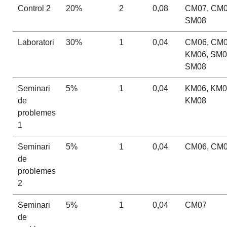
Control 2
20%
2
0,08
CM07, CM0
SM08
Laboratori
30%
1
0,04
CM06, CM0
KM06, SM0
SM08
Seminari
5%
1
0,04
KM06, KM0
de
KM08
problemes
1
Seminari
5%
1
0,04
CM06, CM
de
problemes
2
Seminari
5%
1
0,04
CM07
de