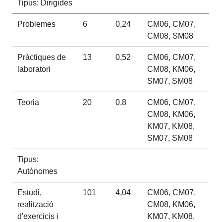
Tipus: Dirigides
Problemes
6
0,24
CM06, CM07,
CM08, SM08
Pràctiques de
13
0,52
CM06, CM07,
laboratori
CM08, KM06,
SM07, SM08
Teoria
20
0,8
CM06, CM07,
CM08, KM06,
KM07, KM08,
SM07, SM08
Tipus:
Autònomes
Estudi,
101
4,04
CM06, CM07,
realització
CM08, KM06,
d'exercicis i
KM07, KM08,