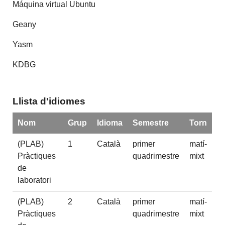
Máquina virtual Ubuntu
Geany
Yasm
KDBG
Llista d'idiomes
Nom
Grup
Idioma
Semestre
Torn
(PLAB)
1
Català
primer
matí-
Pràctiques
quadrimestre
mixt
de
laboratori
(PLAB)
2
Català
primer
matí-
Pràctiques
quadrimestre
mixt