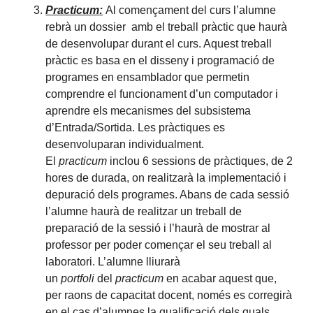
Practicum:
Al començament del curs l’alumne
rebrà un dossier amb el treball pràctic que haurà
de desenvolupar durant el curs. Aquest treball
pràctic es basa en el disseny i programació de
programes en ensamblador que permetin
comprendre el funcionament d’un computador i
aprendre els mecanismes del subsistema
d’Entrada/Sortida. Les pràctiques es
desenvoluparan individualment.
El
practicum
inclou 6 sessions de pràctiques, de 2
hores de durada, on realitzarà la implementació i
depuració dels programes. Abans de cada sessió
l’alumne haurà de realitzar un treball de
preparació de la sessió i l’haurà de mostrar al
professor per poder començar el seu treball al
laboratori. L’alumne lliurarà
un
portfoli
del
practicum
en acabar aquest que,
per raons de capacitat docent, només es corregirà
en el cas d’alumnes la qualificació dels quals