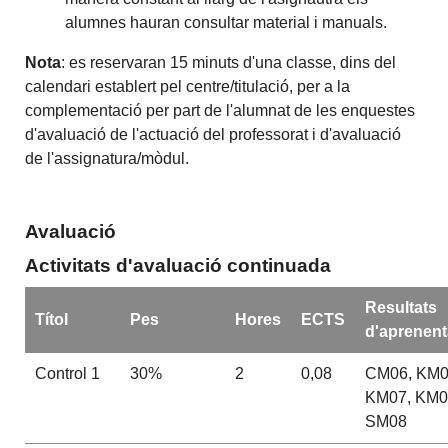
alumnes hauran consultar material i manuals.
Nota
: es reservaran 15 minuts d'una classe, dins del
calendari establert pel centre/titulació, per a la
complementació per part de l'alumnat de les enquestes
d'avaluació de l'actuació del professorat i d'avaluació
de l'assignatura/mòdul.
Avaluació
Activitats d'avaluació continuada
Resultats
Títol
Pes
Hores
ECTS
d'aprenent
Control 1
30%
2
0,08
CM06, KM0
KM07, KM0
SM08