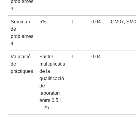
problemes
3
Seminari
5%
1
0,04
CM07, SM
de
problemes
4
Validació
Factor
1
0,04
de
multiplicatiu
pràctiques
de la
qualificació
de
laboratori
entre 0,5 i
1,25