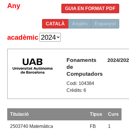
Any
GUIA EN FORMAT PDF
CATALÀ
Anglès
Espanyol
acadèmic
Fonaments
2024/20
de
Computadors
Codi: 104384
Crèdits: 6
Titulació
Tipus
Curs
2503740
Matemàtica
FB
1