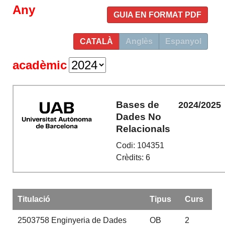
Any
GUIA EN FORMAT PDF
CATALÀ
Anglès
Espanyol
acadèmic
Bases de
2024/2025
Dades No
Relacionals
Codi: 104351
Crèdits: 6
Titulació
Tipus
Curs
2503758
Enginyeria de Dades
OB
2