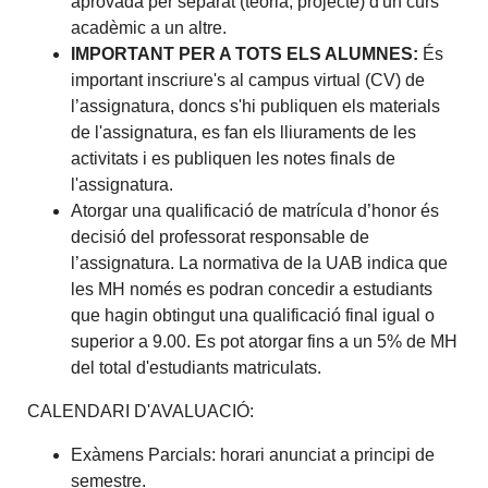
aprovada per separat (teoria, projecte) d'un curs
acadèmic a un altre.
IMPORTANT PER A TOTS ELS ALUMNES:
És
important inscriure's al campus virtual (CV) de
l’assignatura, doncs s'hi publiquen els materials
de l'assignatura, es fan els lliuraments de les
activitats i es publiquen les notes finals de
l'assignatura.
Atorgar una qualificació de matrícula d’honor és
decisió del professorat responsable de
l’assignatura. La normativa de la UAB indica que
les MH només es podran concedir a estudiants
que hagin obtingut una qualificació final igual o
superior a 9.00. Es pot atorgar fins a un 5% de MH
del total d'estudiants matriculats.
CALENDARI D'AVALUACIÓ:
Exàmens Parcials: horari anunciat a principi de
semestre.