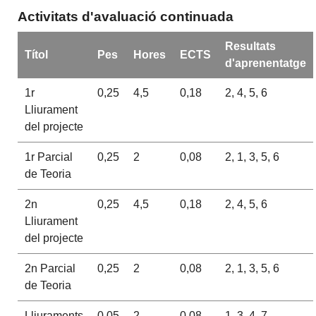
Activitats d'avaluació continuada
Resultats
Títol
Pes
Hores
ECTS
d'aprenentatge
1r
0,25
4,5
0,18
2, 4, 5, 6
Lliurament
del projecte
1r Parcial
0,25
2
0,08
2, 1, 3, 5, 6
de Teoria
2n
0,25
4,5
0,18
2, 4, 5, 6
Lliurament
del projecte
2n Parcial
0,25
2
0,08
2, 1, 3, 5, 6
de Teoria
Lliuraments
0.05
2
0,08
1, 3, 4, 7