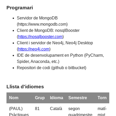
Programari
Servidor de MongoDB
(https://www.mongodb.com)
Client de MongoDB: nosqlBooster
(
https://nosqlbooster.com
)
Client i servidor de Neo4j, Neo4j Desktop
(
https://neo4j.com
)
IDE de desenvolupament en Python (PyCharm,
Spider, Anaconda, etc.)
Repositori de codi (github o bitbucket)
Llista d'idiomes
Nom
Grup
Idioma
Semestre
Torn
(PAUL)
81
Català
segon
matí-
Pràctiques
quadrimestre
mixt