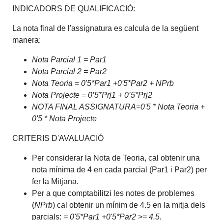
INDICADORS DE QUALIFICACIÓ:
La nota final de l'assignatura es calcula de la següent
manera:
Nota Parcial 1 = Par1
Nota Parcial 2 = Par2
Nota Teoria = 0'5*Par1 +0'5*Par2 + NPrb
Nota Projecte = 0’5*Prj1 + 0’5*Prj2
NOTA FINAL ASSIGNATURA=0'5 * Nota Teoria +
0'5 * Nota Projecte
CRITERIS D'AVALUACIÓ
Per considerar la Nota de Teoria, cal obtenir una
nota mínima de 4 en cada parcial (Par1 i Par2) per
fer la Mitjana.
Per a que comptabilitzi les notes de problemes
(
NPrb
) cal obtenir un mínim de 4.5 en la mitja dels
parcials:
= 0'5*Par1 +0'5*Par2 >= 4.5.