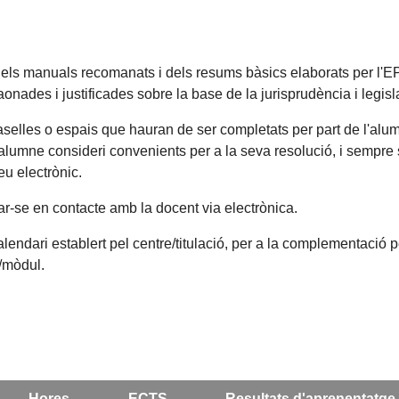
els manuals recomanats i dels resums bàsics elaborats per l'EP
ades i justificades sobre la base de la jurisprudència i legisla
aselles o espais que hauran de ser completats per part de l'alu
'alumne consideri convenients per a la seva resolució, i sempre
eu electrònic.
sar-se en contacte amb la docent via electrònica.
alendari establert pel centre/titulació, per a la complementació 
a/mòdul.
Hores
ECTS
Resultats d'aprenentatge