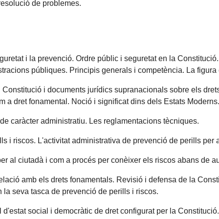
la resolució de problemes.
etat i la prevenció. Ordre públic i seguretat en la Constitució. 
tracions públiques. Principis generals i competència. La figura 
va. Constitució i documents jurídics supranacionals sobre els dre
m a dret fonamental. Noció i significat dins dels Estats Moderns.
de caràcter administratiu. Les reglamentacions tècniques.
s i riscos. L'activitat administrativa de prevenció de perills per 
r al ciutadà i com a procés per conèixer els riscos abans de aut
 relació amb els drets fonamentals. Revisió i defensa de la Cons
la seva tasca de prevenció de perills i riscos.
estat social i democràtic de dret configurat per la Constitució. E