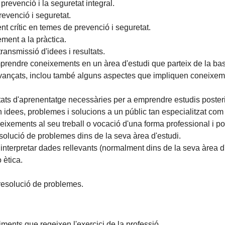
 prevenció i la seguretat integral.
revenció i seguretat.
t crític en temes de prevenció i seguretat.
ment a la pràctica.
ransmissió d'idees i resultats.
prendre coneixements en un àrea d'estudi que parteix de la base
xt avançats, inclou també alguns aspectes que impliquen coneix
tats d'aprenentatge necessàries per a emprendre estudis poster
 idees, problemes i solucions a un públic tan especialitzat com 
eixements al seu treball o vocació d'una forma professional i 
esolució de problemes dins de la seva àrea d'estudi.
i interpretar dades rellevants (normalment dins de la seva àrea d
 ètica.
la resolució de problemes.
diments que regeixen l'exercici de la professió