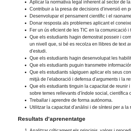
Aplicar la normativa legal inherent al sector de la
Contribuir a la presa de decisions d'inversió en p
Desenvolupar el pensament científic i el raonamen
Donar resposta als problemes aplicant el coneixe
Fer un ús eficient de les TIC en la comunicació i t
Que els estudiants hagin demostrat posseir i com
un nivell que, si bé es recolza en llibres de te
d'estudi.
Que els estudiants hagin desenvolupat les habili
Que els estudiants puguin transmetre información
Que els estudiants sàpiguen aplicar els seus con
mitjà de l'elaboració i defensa d'arguments i la r
Que els estudiants tinguin la capacitat de reunir 
sobre temes rellevants d'índole social, científica o
Treballar i aprendre de forma autònoma.
Utilitzar la capacitat d'anàlisi i de síntesi per a 
Resultats d'aprenentatge
Analitzar críticament els principis, valors i proce