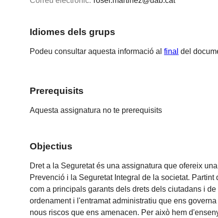
Correu electrònic:
roser.martinez@uab.cat
Idiomes dels grups
Podeu consultar aquesta informació al
final
del docume
Prerequisits
Aquesta assignatura no te prerequisits
Objectius
Dret a la Seguretat és una assignatura que ofereix una 
Prevenció i la Seguretat Integral de la societat. Partint
com a principals garants dels drets dels ciutadans i de 
ordenament i l'entramat administratiu que ens governa 
nous riscos que ens amenacen. Per això hem d'ensenyar a