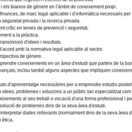
 i els biaixos de gènere en l'àmbit de coneixement propi.
finances, de marc legal aplicable i d'informàtica necessaris per a
a seguretat privada i la recerca privada.
t crític en temes de prevenció i seguretat.
ment a la pràctica.
ransmissió d'idees i resultats.
 d'acord amb la normativa legal aplicable al sector.
erspectiva de gènere.
prendre coneixements en un àrea d'estudi que parteix de la base
xt avançats, inclou també alguns aspectes que impliquen coneix
tats d'aprenentatge necessàries per a emprendre estudis poster
 idees, problemes i solucions a un públic tan especialitzat com 
eixements al seu treball o vocació d'una forma professional i 
esolució de problemes dins de la seva àrea d'estudi.
i interpretar dades rellevants (normalment dins de la seva àrea d
 ètica.