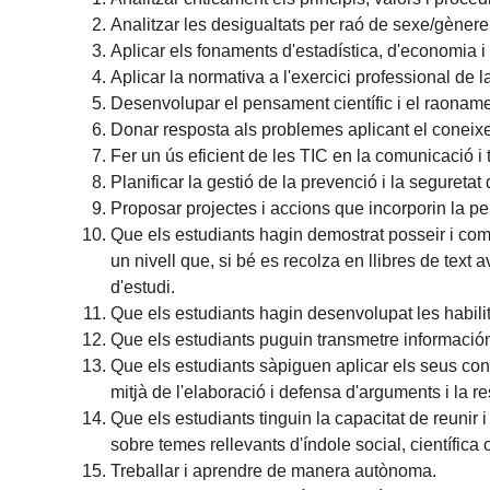
Analitzar les desigualtats per raó de sexe/gènere
Aplicar els fonaments d'estadística, d'economia i 
Aplicar la normativa a l'exercici professional de l
Desenvolupar el pensament científic i el raonamen
Donar resposta als problemes aplicant el coneixe
Fer un ús eficient de les TIC en la comunicació i t
Planificar la gestió de la prevenció i la seguretat
Proposar projectes i accions que incorporin la p
Que els estudiants hagin demostrat posseir i com
un nivell que, si bé es recolza en llibres de te
d'estudi.
Que els estudiants hagin desenvolupat les habili
Que els estudiants puguin transmetre información
Que els estudiants sàpiguen aplicar els seus con
mitjà de l'elaboració i defensa d'arguments i la r
Que els estudiants tinguin la capacitat de reunir 
sobre temes rellevants d'índole social, científica o
Treballar i aprendre de manera autònoma.