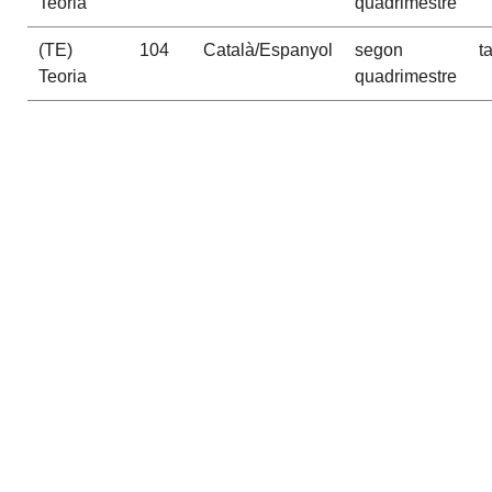
Teoria
quadrimestre
(TE)
104
Català/Espanyol
segon
t
Teoria
quadrimestre