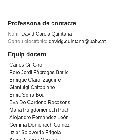
Professor/a de contacte
Nom:
David Garcia Quintana
Correu electrònic:
davidg.quintana@uab.cat
Equip docent
Carles Gil Giro
Pere Jordi Fàbregas Batlle
Enrique Claro Izaguirre
Gianluigi Caltabiano
Enric Serra Bou
Eva De Cardona Recasens
Maria Puigdomenech Poch
Alejandro Fernández León
Gemma Domenech Gomez
Itziar Salaverria Frigola
Angel Guerra Moreno