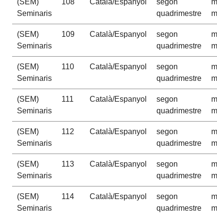
(SEM)
108
Català/Espanyol
segon
m
Seminaris
quadrimestre
m
(SEM)
109
Català/Espanyol
segon
m
Seminaris
quadrimestre
m
(SEM)
110
Català/Espanyol
segon
m
Seminaris
quadrimestre
m
(SEM)
111
Català/Espanyol
segon
m
Seminaris
quadrimestre
m
(SEM)
112
Català/Espanyol
segon
m
Seminaris
quadrimestre
m
(SEM)
113
Català/Espanyol
segon
m
Seminaris
quadrimestre
m
(SEM)
114
Català/Espanyol
segon
m
Seminaris
quadrimestre
m