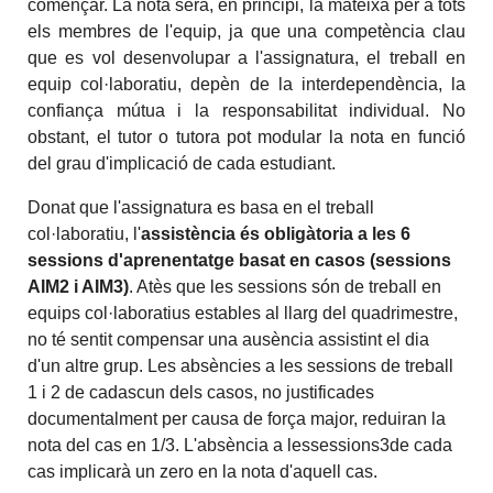
començar. La nota serà, en principi, la mateixa per a tots
els membres de l'equip, ja que una competència clau
que es vol desenvolupar a l'assignatura, el treball en
equip col·laboratiu, depèn de la interdependència, la
confiança mútua i la responsabilitat individual. No
obstant, el tutor o tutora pot modular la nota en funció
del grau d'implicació de cada estudiant.
Donat que l'assignatura es basa en el treball
col·laboratiu, l'
assistència és obligàtoria a les 6
sessions d'aprenentatge basat en casos (sessions
AIM2 i AIM3)
. Atès que les sessions són de treball en
equips col·laboratius estables al llarg del quadrimestre,
no té sentit compensar una ausència assistint el dia
d'un altre grup. Les absències a les sessions de treball
1 i 2 de cadascun dels casos, no justificades
documentalment per causa de força major, reduiran la
nota del cas en 1/3. L'absència a lessessions3de cada
cas implicarà un zero en la nota d'aquell cas.