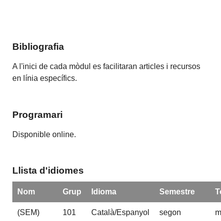
Bibliografia
A l'inici de cada mòdul es facilitaran articles i recursos
en línia específics.
Programari
Disponible online.
Llista d'idiomes
Nom
Grup
Idioma
Semestre
T
(SEM)
101
Català/Espanyol
segon
m