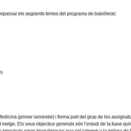
t repassar els següents temes del programa de batxillerat:
es
dicina (primer semestre) i forma part del grup de les assignatur
t metge. Els seus objectius generals són l’estudi de la base quí
 principals eines bioquímiques que col·laboren a la millora de l