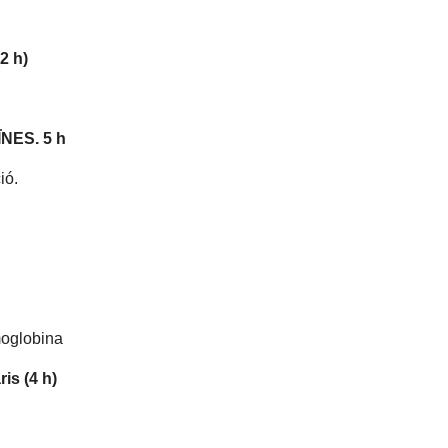
2 h)
NES. 5 h
ió.
emoglobina
is (4 h)