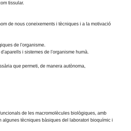
om tissular.
ònom de nous coneixements i tècniques i a la motivació
giques de l'organisme.
s d'aparells i sistemes de l'organisme humà.
ecessària que permeti, de manera autònoma,
rs funcionals de les macromolècules biològiques, amb
 en algunes tècniques bàsiques del laboratori bioquímic i