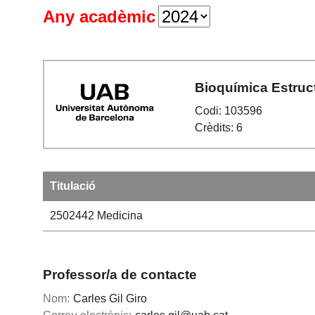
Any acadèmic
Bioquímica Estruct
Codi: 103596
Crèdits: 6
Titulació
2502442
Medicina
Professor/a de contacte
Nom:
Carles Gil Giro