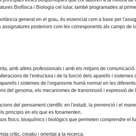
res Biofísica i Biologia cel·lular, també programades al primer
portància general en el grau, és essencial com a base per l'as
s assignatures posteriors com les corresponents als camps de la
ita, amb altres professionals i amb els mitjans de comunicació.
acions de l'estructura i de la funció dels aparells i sistemes d
aparells i sistemes de l'organisme humà normal en les diferents 
ons del genoma, els mecanismes de transmissió i expressió de la
ions del pensament científic en l'estudi, la prevenció i el mane
ls principis en els que es fonamenten.
os físics, bioquímics i biològics que permeten comprendre el fu
sta crític, creatiu i orientat a la recerca.