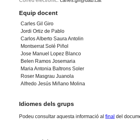
Correu electrònic:
carles.gil@uab.cat
Equip docent
Carles Gil Giro
Jordi Ortiz de Pablo
Carlos Alberto Saura Antolin
Montserrat Solé Piñol
Jose Manuel Lopez Blanco
Belen Ramos Josemaria
Maria Antonia Baltrons Soler
Roser Masgrau Juanola
Alfredo Jesús Miñano Molina
Idiomes dels grups
Podeu consultar aquesta informació al
final
del docume