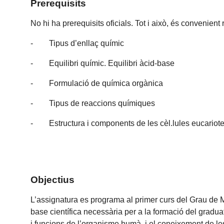
Prerequisits
No hi ha prerequisits oficials. Tot i això, és convenien
- Tipus d’enllaç químic
- Equilibri químic. Equilibri àcid-base
- Formulació de química orgànica
- Tipus de reaccions químiques
- Estructura i components de les cèl.lules eucariot
Objectius
L’assignatura es programa al primer curs del Grau de Me
base científica necessària per a la formació del gradua
i funcions de l’organisme humà, i el coneixement de les