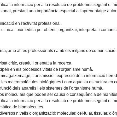
rítica la informació per a la resolució de problemes seguint el mè
ssional, prestant una importància especial a l'aprenentatge aut
nicació en l'activitat professional.
ó clínica i biomèdica per obtenir, organitzar, interpretar i comunica
ita, amb altres professionals i amb els mitjans de comunicació.
sta crític, creatiu i orientat a la recerca.
cipen en els processos vitals de l'organisme humà.
magatzematge, transmissió i expressió de la informació heredi
 les macromolècules biològiques i com aquesta estructura en con
la funció dels aparells i els sistemes de l'organisme humà.
sos moleculars que poden ser causa o conseqüència de manifes
rítica la informació per a la resolució de problemes seguint el mè
imàtica de biomolècules.
iversos nivells d'organització: molecular, cel·lular, tissular, d'òrg