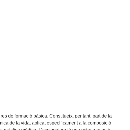
es de formació bàsica. Constitueix, per tant, part de la
mica de la vida, aplicat específicament a la composició
a pràctica mèdica. L’assignatura té una estreta relació