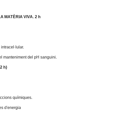
 MATÈRIA VIVA. 2 h
intracel·lular.
el manteniment del pH sanguini.
2 h)
eaccions químiques.
es d'energia