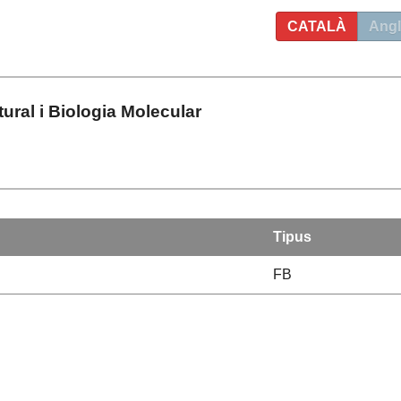
CATALÀ
Angl
ural i Biologia Molecular
Tipus
FB