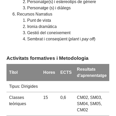
Personatge(s) i estereotips de gènere
Personatge (s) i diàlegs
Recursos Narratius
Punt de vista
Ironia dramàtica
Gestió del coneixement
Sembrat i conseqüent (
plant
i
pay off
)
Activitats formatives i Metodologia
Resultats
Títol
Hores
ECTS
d'aprenentatge
Tipus: Dirigides
Classes
15
0,6
CM02, SM03,
teòriques
SM04, SM05,
CM02