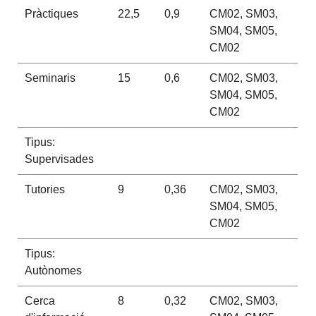
Pràctiques
22,5
0,9
CM02, SM03,
SM04, SM05,
CM02
Seminaris
15
0,6
CM02, SM03,
SM04, SM05,
CM02
Tipus:
Supervisades
Tutories
9
0,36
CM02, SM03,
SM04, SM05,
CM02
Tipus:
Autònomes
Cerca
8
0,32
CM02, SM03,