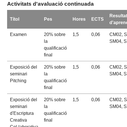
Activitats d'avaluació continuada
Resulta
Títol
Pes
Hores
ECTS
d'apren
Examen
20% sobre
1,5
0,06
CM02, S
la
SM04, 
qualificació
final
Exposició del
20% sobre
1,5
0,06
CM02, S
seminari
la
SM04, 
Pitching
qualificació
final
Exposició del
20% sobre
1,5
0,06
CM02, S
seminari
la
SM04, 
d'Escriptura
qualificació
Creativa
final
Col·laborativa