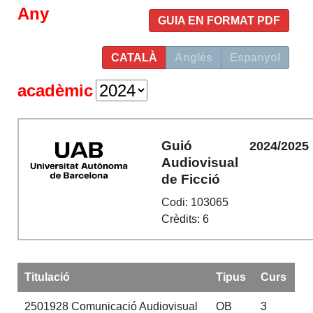
Any
GUIA EN FORMAT PDF
CATALÀ
Anglès
Espanyol
acadèmic
Guió
2024/2025
Audiovisual
de Ficció
Codi: 103065
Crèdits: 6
Titulació
Tipus
Curs
2501928
Comunicació Audiovisual
OB
3