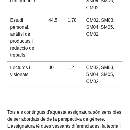
d'informació
SM04, SM05,
CM02
Estudi
44,5
1,78
CM02, SM03,
personal,
SM04, SM05,
anàlisi de
CM02
productes i
redaccio de
treballs
Lectures i
30
1,2
CM02, SM03,
visionats
SM04, SM05,
CM02
Tots els continguts d'aquesta assignatura són sensibles
de ser abordats de de la perspectiva de gènere.
L’assignatura té dues vessants diferenciades: la teoria i