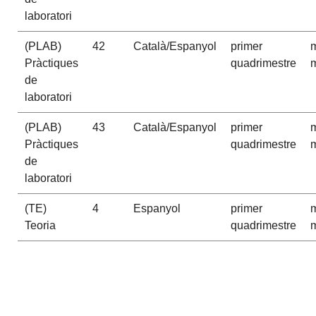
laboratori
(PLAB)
42
Català/Espanyol
primer
m
Pràctiques
quadrimestre
m
de
laboratori
(PLAB)
43
Català/Espanyol
primer
m
Pràctiques
quadrimestre
m
de
laboratori
(TE)
4
Espanyol
primer
m
Teoria
quadrimestre
m