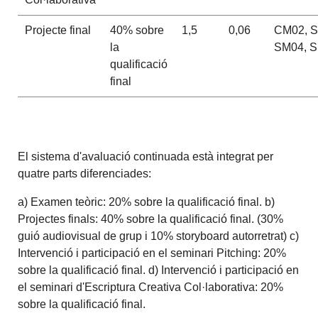
Projecte final
40% sobre
1,5
0,06
CM02, S
la
SM04, 
qualificació
final
El sistema d'avaluació continuada està integrat per
quatre parts diferenciades:
a) Examen teòric: 20% sobre la qualificació final. b)
Projectes finals: 40% sobre la qualificació final. (30%
guió audiovisual de grup i 10% storyboard autorretrat) c)
Intervenció i participació en el seminari Pitching: 20%
sobre la qualificació final. d) Intervenció i participació en
el seminari d'Escriptura Creativa Col·laborativa: 20%
sobre la qualificació final.