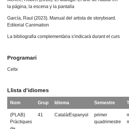
la página, la escena y la pantalla
García, Raul (2023). Manual del artista de storyboard.
Editorial Canimation
La bibliografia complementària s'indicarà durant el curs
Programari
Celtx
Llista d'idiomes
Nom
Grup
Idioma
Semestre
(PLAB)
41
Català/Espanyol
primer
m
Pràctiques
quadrimestre
m
de