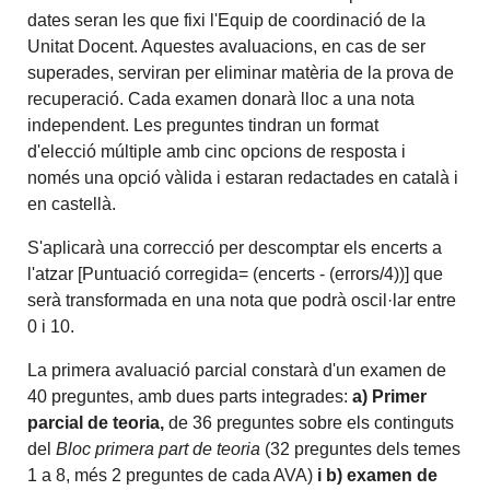
dates seran les que fixi l'Equip de coordinació de la
Unitat Docent. Aquestes avaluacions, en cas de ser
superades, serviran per eliminar matèria de la prova de
recuperació. Cada examen donarà lloc a una nota
independent. Les preguntes tindran un format
d'elecció múltiple amb cinc opcions de resposta i
només una opció vàlida i estaran redactades en català i
en castellà.
S'aplicarà una correcció per descomptar els encerts a
l'atzar [Puntuació corregida= (encerts - (errors/4))] que
serà transformada en una nota que podrà oscil·lar entre
0 i 10.
La primera avaluació parcial constarà d'un examen de
40 preguntes, amb dues parts integrades:
a) Primer
parcial de teoria,
de 36 preguntes sobre els continguts
del
Bloc primera part de teoria
(32 preguntes dels temes
1 a 8, més 2 preguntes de cada AVA)
i b) examen de