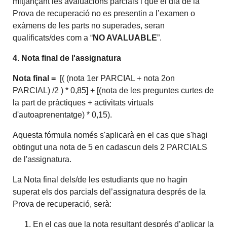
mitjançant les avaluacions parcials i que el dia de la
Prova de recuperació no es presentin a l’examen o
exàmens de les parts no superades, seran
qualificats/des com a “
NO AVALUABLE
”.
4.
Nota final de l'assignatura
Nota final =
[( (nota 1er PARCIAL + nota 2on
PARCIAL) /2 ) * 0,85] + [(nota de les preguntes curtes de
la part de pràctiques + activitats virtuals
d'autoaprenentatge) * 0,15).
Aquesta fórmula només s'aplicarà en el cas que s'hagi
obtingut una nota de 5 en cadascun dels 2 PARCIALS
de l'assignatura.
La Nota final dels/de les estudiants que no hagin
superat els dos parcials del’assignatura després de la
Prova de recuperació, serà:
En el cas que la nota resultant després d’aplicar la