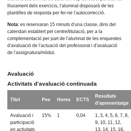
lliurament dels exercicis, l'alumnat disposarà de les
plantilles de resposta per fer-ne l'autocorrecció.
Nota
: es reservaran 15 minuts d'una classe, dins del
calendari establert pel centre/titulació, per a la
complementació per part de l'alumnat de les enquestes
d'avaluació de l'actuació del professorat i d'avaluació
de l'assignatura/mòdul.
Avaluació
Activitats d'avaluació continuada
Resultats
Títol
Pes
Hores
ECTS
d'aprenentatge
Avaluació i
15%
1
0,04
1, 3, 4, 5, 6, 7, 8,
participació
9, 10, 11, 12,
en activitats
13, 14, 15, 16,