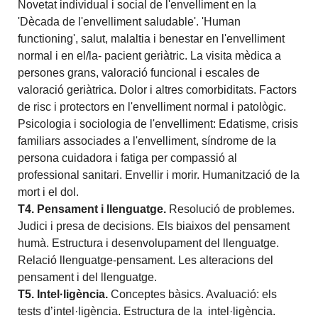
Novetat individual i social de l'envelliment en la
'Dècada de l'envelliment saludable'. 'Human
functioning', salut, malaltia i benestar en l'envelliment
normal i en el/la- pacient geriàtric. La visita mèdica a
persones grans, valoració funcional i escales de
valoració geriàtrica. Dolor i altres comorbiditats. Factors
de risc i protectors en l'envelliment normal i patològic.
Psicologia i sociologia de l'envelliment: Edatisme, crisis
familiars associades a l'envelliment, síndrome de la
persona cuidadora i fatiga per compassió al
professional sanitari. Envellir i morir. Humanització de la
mort i el dol.
T4. Pensament i llenguatge
.
Resolució de problemes.
Judici i presa de decisions. Els biaixos del pensament
humà. Estructura i desenvolupament del llenguatge.
Relació llenguatge-pensament. Les alteracions del
pensament i del llenguatge.
T5. Intel·ligència
.
Conceptes bàsics. Avaluació: els
tests d’intel·ligència. Estructura de la intel·ligència.