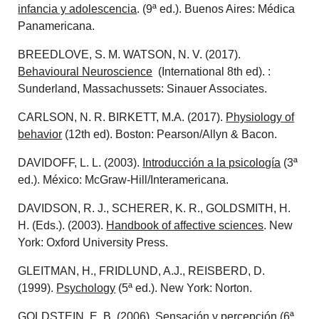
infancia y adolescencia
. (9ª ed.). Buenos Aires: Médica
Panamericana.
BREEDLOVE, S. M. WATSON, N. V. (2017).
Behavioural Neuroscience
(International 8th ed). :
Sunderland, Massachussets: Sinauer Associates.
CARLSON, N. R. BIRKETT, M.A. (2017).
Physiology of
behavior
(12th ed). Boston: Pearson/Allyn & Bacon.
DAVIDOFF, L. L. (2003).
Introducción a la psicología
(3ª
ed.). México: McGraw-Hill/Interamericana.
DAVIDSON, R. J., SCHERER, K. R., GOLDSMITH, H.
H. (Eds.). (2003).
Handbook of affective sciences
. New
York: Oxford University Press.
GLEITMAN, H., FRIDLUND, A.J., REISBERD, D.
(1999).
Psychology
(5ª ed.). New York: Norton.
GOLDSTEIN, E. B. (2006).
Sensación y percepción
(6ª