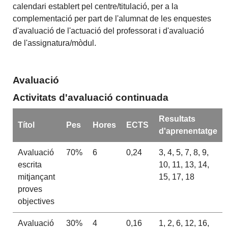
calendari establert pel centre/titulació, per a la
complementació per part de l'alumnat de les enquestes
d'avaluació de l'actuació del professorat i d'avaluació
de l'assignatura/mòdul.
Avaluació
Activitats d'avaluació continuada
Resultats
Títol
Pes
Hores
ECTS
d'aprenentatge
Avaluació
70%
6
0,24
3, 4, 5, 7, 8, 9,
escrita
10, 11, 13, 14,
mitjançant
15, 17, 18
proves
objectives
Avaluació
30%
4
0,16
1, 2, 6, 12, 16,