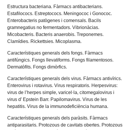
Estructura bacteriana. Fàrmacs antibacterians.
Estafilococs. Estreptococs. Meningococ i Gonococ.
Enterobacteris patògenes i comensals. Bacils
gramnegatius no fermentadors. Vibrionàcias.
Micobacteris. Bacteris anaerobis. Treponemes.
Clamídies. Rickettsies. Micoplasma.
Característiques generals dels fongs. Fàrmacs
antifúngics. Fongs llevatiforms. Fongs filamentosos.
Dermatòfits. Fongs dimòrfics.
Característiques generals dels virus. Fàrmacs antivírics.
Enterovirus i rotavirus. Virus respiratoris. Herpesvirus:
virus de l’herpes simple, varicel·la, citomegalovirus i
virus d’ Epstein Barr. Papilomavirus. Virus de les
hepatitis. Virus de la immunodeficiència humana.
Característiques generals dels paràsits. Fàrmacs
antiparasitaris. Protozous de cavitats obertes. Protozous