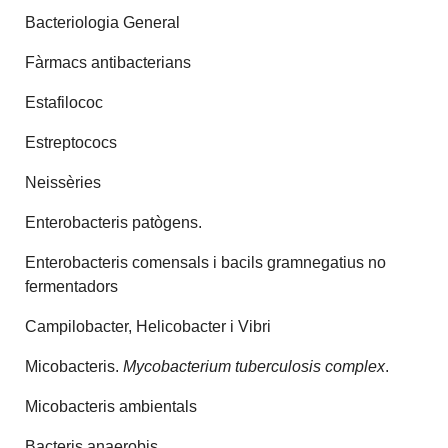
Bacteriologia General
Fàrmacs antibacterians
Estafilococ
Estreptococs
Neissèries
Enterobacteris patògens.
Enterobacteris comensals i bacils gramnegatius no
fermentadors
Campilobacter, Helicobacter i Vibri
Micobacteris.
Mycobacterium tuberculosis complex
.
Micobacteris ambientals
Bacteris anaerobis