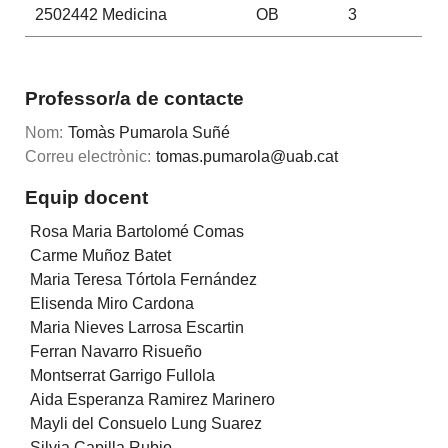
2502442
Medicina
OB
3
Professor/a de contacte
Nom:
Tomàs Pumarola Suñé
Correu electrònic:
tomas.pumarola@uab.cat
Equip docent
Rosa Maria Bartolomé Comas
Carme Muñoz Batet
Maria Teresa Tórtola Fernández
Elisenda Miro Cardona
Maria Nieves Larrosa Escartin
Ferran Navarro Risueño
Montserrat Garrigo Fullola
Aida Esperanza Ramirez Marinero
Mayli del Consuelo Lung Suarez
Silvia Capilla Rubio