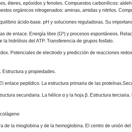
les, éteres, epóxidos y fenoles. Compuestos carbonílicos: aldeh
estos orgánicos nitrogenados: aminas, amidas y nitrilos. Compu
Equilibrio ácido-base. pH y soluciones reguladoras. Su importanc
as de enlace. Energía libre (Gº) y procesos espontáneos. Rela
 la hidrólisis del ATP. Transferencia de grupos fosfato.
ox. Potenciales de electrodo y predicción de reacciones redox
. Estructura y propiedades.
l enlace peptídico. La estructura primaria de las proteínas.Se
ructura secundaria. La hélice α y la hoja β. Estructura terciaria
y colágeno
ra de la mioglobina y de la hemoglobina. El centro de unión del