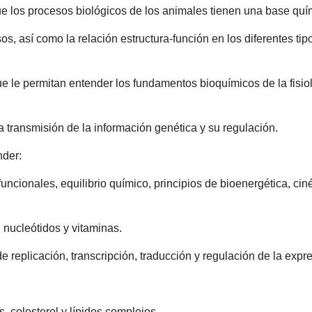
e los procesos biológicos de los animales tienen una base quí
s, así como la relación estructura-función en los diferentes tip
le permitan entender los fundamentos bioquímicos de la fisiolo
 transmisión de la información genética y su regulación.
nder:
ncionales, equilibrio químico, principios de bioenergética, cin
, nucleótidos y vitaminas.
de replicación, transcripción, traducción y regulación de la expr
s, colesterol y lípidos complejos.