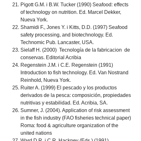
Pigott G.M. i B.W. Tucker (1990) Seafood: effects
of technology on nutrition. Ed. Marcel Dekker,
Nueva York.
Shamidi F., Jones Y. i Kitts, D.D. (1997) Seafood
safety processing, and biotechnology. Ed.
Technomic Pub. Lancaster, USA.
Sielaff H. (2000) Tecnología de la fabricacion de
conservas. Editorial Acribia
Regenstein J.M. i C.E. Regenstein (1991)
Introduction to fish technology. Ed. Van Nostrand
Reinhold, Nueva York.
Ruiter A. (1999) El pescado y los productos
derivados de la pesca: composición, propiedades
nutritivas y estabilidad. Ed. Acribia, SA.
Sumner, J. (2004). Application of risk assessment
in the fish industry (FAO fisheries technical paper)
Roma: food & agriculture organization of the
united nations
Ward D.R. i C.R. Hackney (Eds.) (1991)