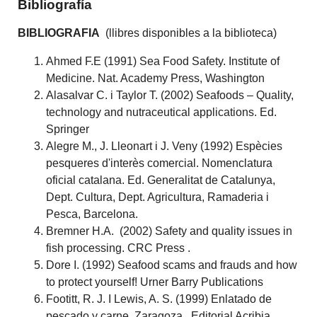
Bibliografía
BIBLIOGRAFIA
(llibres disponibles a la biblioteca)
Ahmed F.E (1991) Sea Food Safety. Institute of
Medicine. Nat. Academy Press, Washington
Alasalvar C. i Taylor T. (2002) Seafoods – Quality,
technology and nutraceutical applications. Ed.
Springer
Alegre M., J. Lleonart i J. Veny (1992) Espècies
pesqueres d'interès comercial. Nomenclatura
oficial catalana. Ed. Generalitat de Catalunya,
Dept. Cultura, Dept. Agricultura, Ramaderia i
Pesca, Barcelona.
Bremner H.A. (2002) Safety and quality issues in
fish processing. CRC Press .
Dore I. (1992) Seafood scams and frauds and how
to protect yourself! Urner Barry Publications
Footitt, R. J. I Lewis, A. S. (1999) Enlatado de
pescado y carne. Zaragoza, Editorial Acribia,