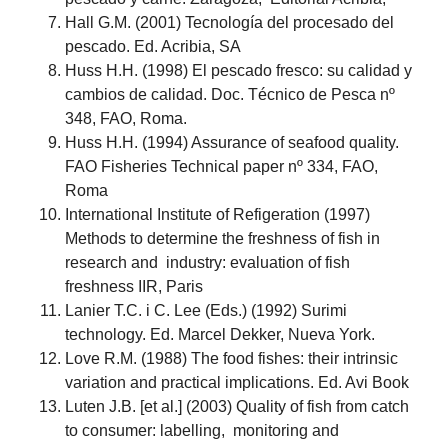
Hall G.M. (2001) Tecnología del procesado del
pescado. Ed. Acribia, SA
Huss H.H. (1998) El pescado fresco: su calidad y
cambios de calidad. Doc. Técnico de Pesca nº
348, FAO, Roma.
Huss H.H. (1994) Assurance of seafood quality.
FAO Fisheries Technical paper nº 334, FAO,
Roma
International Institute of Refigeration (1997)
Methods to determine the freshness of fish in
research and industry: evaluation of fish
freshness IIR, Paris
Lanier T.C. i C. Lee (Eds.) (1992) Surimi
technology. Ed. Marcel Dekker, Nueva York.
Love R.M. (1988) The food fishes: their intrinsic
variation and practical implications. Ed. Avi Book
Luten J.B. [et al.] (2003) Quality of fish from catch
to consumer: labelling, monitoring and