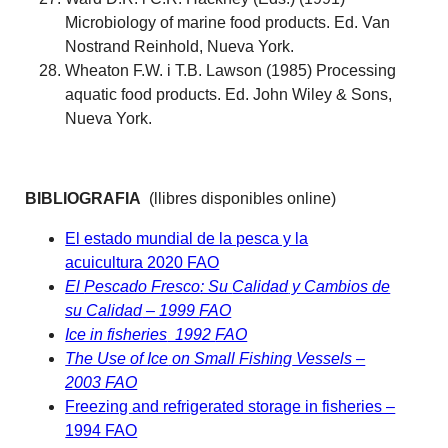
Microbiology of marine food products. Ed. Van
Nostrand Reinhold, Nueva York.
Wheaton F.W. i T.B. Lawson (1985) Processing
aquatic food products. Ed. John Wiley & Sons,
Nueva York.
BIBLIOGRAFIA
(llibres disponibles online)
El estado mundial de la pesca y la
acuicultura 2020 FAO
El
Pescado Fresco
: Su
Calidad
y Cambios de
su
Calidad
– 1999
FAO
Ice in fisheries
1992
FAO
The Use of
Ice
on Small
Fishing
Vessels –
2003
FAO
Freezing and refrigerated storage in fisheries –
1994 FAO