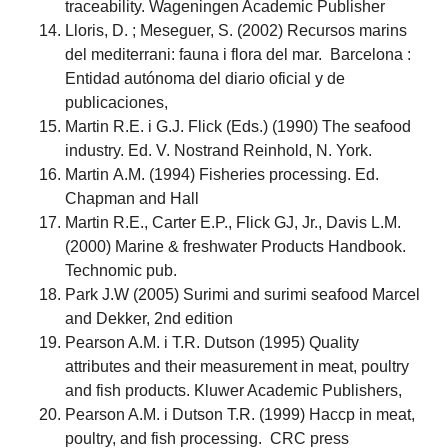
traceability. Wageningen Academic Publisher
Lloris, D. ; Meseguer, S. (2002) Recursos marins
del mediterrani: fauna i flora del mar. Barcelona :
Entidad autónoma del diario oficial y de
publicaciones,
Martin R.E. i G.J. Flick (Eds.) (1990) The seafood
industry. Ed. V. Nostrand Reinhold, N. York.
Martin A.M. (1994) Fisheries processing. Ed.
Chapman and Hall
Martin R.E., Carter E.P., Flick GJ, Jr., Davis L.M.
(2000) Marine & freshwater Products Handbook.
Technomic pub.
Park J.W (2005) Surimi and surimi seafood Marcel
and Dekker, 2nd edition
Pearson A.M. i T.R. Dutson (1995) Quality
attributes and their measurement in meat, poultry
and fish products. Kluwer Academic Publishers,
Pearson A.M. i Dutson T.R. (1999) Haccp in meat,
poultry, and fish processing. CRC press