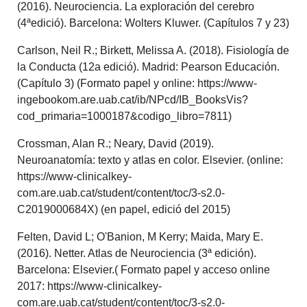
(2016). Neurociencia. La exploración del cerebro
(4ªedició). Barcelona: Wolters Kluwer. (Capítulos 7 y 23)
Carlson, Neil R.; Birkett, Melissa A. (2018). Fisiología de
la Conducta (12a edició). Madrid: Pearson Educación.
(Capítulo 3) (Formato papel y online: https://www-
ingebookom.are.uab.cat/ib/NPcd/IB_BooksVis?
cod_primaria=1000187&codigo_libro=7811)
Crossman, Alan R.; Neary, David (2019).
Neuroanatomía: texto y atlas en color. Elsevier. (online:
https://www-clinicalkey-
com.are.uab.cat/student/content/toc/3-s2.0-
C2019000684X) (en papel, edició del 2015)
Felten, David L; O'Banion, M Kerry; Maida, Mary E.
(2016). Netter. Atlas de Neurociencia (3ª edición).
Barcelona: Elsevier.( Formato papel y acceso online
2017: https://www-clinicalkey-
com.are.uab.cat/student/content/toc/3-s2.0-