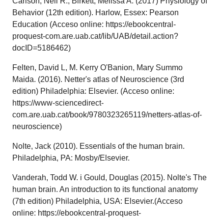
Carlson, Neil R.; Birkett, Melissa A. (2017) Physiology of
Behavior (12th edition). Harlow, Essex: Pearson
Education (Acceso online: https://ebookcentral-
proquest-com.are.uab.cat/lib/UAB/detail.action?
docID=5186462)
Felten, David L, M. Kerry O'Banion, Mary Summo
Maida. (2016). Netter's atlas of Neuroscience (3rd
edition) Philadelphia: Elsevier. (Acceso online:
https://www-sciencedirect-
com.are.uab.cat/book/9780323265119/netters-atlas-of-
neuroscience)
Nolte, Jack (2010). Essentials of the human brain.
Philadelphia, PA: Mosby/Elsevier.
Vanderah, Todd W. i Gould, Douglas (2015). Nolte's The
human brain. An introduction to its functional anatomy
(7th edition) Philadelphia, USA: Elsevier.(Acceso
online: https://ebookcentral-proquest-