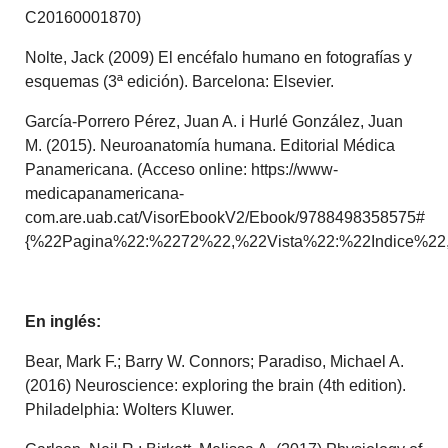
C20160001870)
Nolte, Jack (2009) El encéfalo humano en fotografías y
esquemas (3ª edición). Barcelona: Elsevier.
García-Porrero Pérez, Juan A. i Hurlé González, Juan
M. (2015). Neuroanatomía humana. Editorial Médica
Panamericana. (Acceso online: https://www-
medicapanamericana-
com.are.uab.cat/VisorEbookV2/Ebook/9788498358575#
{%22Pagina%22:%2272%22,%22Vista%22:%22Indice%2
En inglés:
Bear, Mark F.; Barry W. Connors; Paradiso, Michael A.
(2016) Neuroscience: exploring the brain (4th edition).
Philadelphia: Wolters Kluwer.