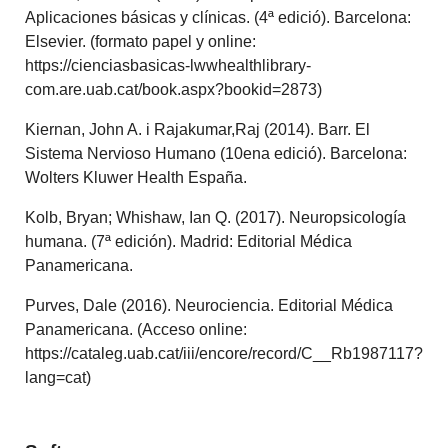
Aplicaciones básicas y clínicas. (4ª edició). Barcelona:
Elsevier. (formato papel y online:
https://cienciasbasicas-lwwhealthlibrary-
com.are.uab.cat/book.aspx?bookid=2873)
Kiernan, John A. i Rajakumar,Raj (2014). Barr. El
Sistema Nervioso Humano (10ena edició). Barcelona:
Wolters Kluwer Health España.
Kolb, Bryan; Whishaw, Ian Q. (2017). Neuropsicología
humana. (7ª edición). Madrid: Editorial Médica
Panamericana.
Purves, Dale (2016). Neurociencia. Editorial Médica
Panamericana. (Acceso online:
https://cataleg.uab.cat/iii/encore/record/C__Rb1987117?
lang=cat)