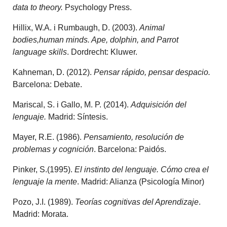
data to theory.
Psychology Press.
Hillix, W.A. i Rumbaugh, D. (2003).
Animal
bodies,human minds. Ape, dolphin, and Parrot
language skills
. Dordrecht: Kluwer.
Kahneman, D. (2012).
Pensar rápido, pensar despacio.
Barcelona: Debate.
Mariscal, S. i Gallo, M. P. (2014).
Adquisición del
lenguaje.
Madrid: Síntesis.
Mayer, R.E. (1986).
Pensamiento, resolución de
problemas y cognición
. Barcelona: Paidós.
Pinker, S.(1995).
El instinto del lenguaje. Cómo crea el
lenguaje la mente
. Madrid: Alianza (Psicología Minor)
Pozo, J.I. (1989).
Teorías cognitivas del Aprendizaje
.
Madrid: Morata.