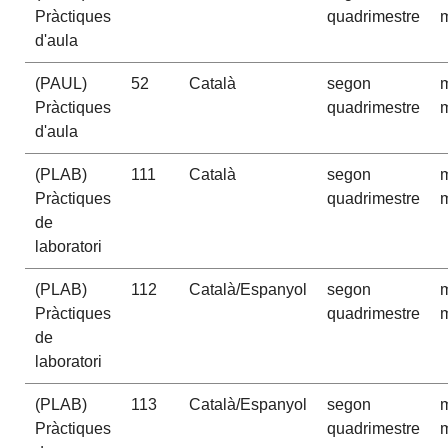
Pràctiques
quadrimestre
m
d'aula
(PAUL)
52
Català
segon
m
Pràctiques
quadrimestre
m
d'aula
(PLAB)
111
Català
segon
m
Pràctiques
quadrimestre
m
de
laboratori
(PLAB)
112
Català/Espanyol
segon
m
Pràctiques
quadrimestre
m
de
laboratori
(PLAB)
113
Català/Espanyol
segon
m
Pràctiques
quadrimestre
m