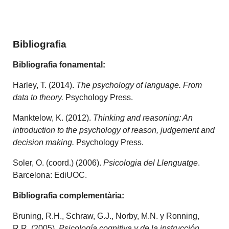
Bibliografia
Bibliografia fonamental:
Harley, T. (2014).
The psychology of language. From
data to theory.
Psychology Press.
Manktelow, K. (2012).
Thinking and reasoning: An
introduction to the psychology of reason, judgement and
decision making.
Psychology Press.
Soler, O. (coord.) (2006).
Psicologia del Llenguatge
.
Barcelona: EdiUOC.
Bibliografia complementària:
Bruning, R.H., Schraw, G.J., Norby, M.N. y Ronning,
R.R. (2005).
Psicología cognitiva y de la instrucción
.