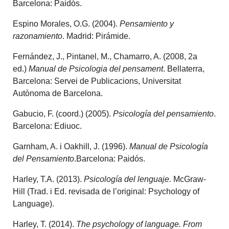
Barcelona: Paidós.
Espino Morales, O.G. (2004).
Pensamiento y
razonamiento
. Madrid: Pirámide.
Fernández, J., Pintanel, M., Chamarro, A. (2008, 2a
ed.)
Manual de Psicologia del pensament
. Bellaterra,
Barcelona: Servei de Publicacions, Universitat
Autònoma de Barcelona.
Gabucio, F. (coord.) (2005).
Psicología del pensamiento
.
Barcelona: Ediuoc.
Garnham, A. i Oakhill, J. (1996).
Manual de Psicología
del Pensamiento
.Barcelona: Paidós.
Harley, T.A. (2013).
Psicología del lenguaje.
McGraw-
Hill (Trad. i Ed. revisada de l’original: Psychology of
Language).
Harley, T. (2014).
The psychology of language. From