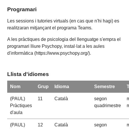
Programari
Les sessions i tutories virtuals (en cas que n'hi hagi) es
realitzaran mitjançant el programa Teams.
A les pràctiques de psicologia del llenguatge s'empra el
programari lliure Psychopy, instal·lat a les aules
d'informàtica (https://www.psychopy.org/).
Llista d'idiomes
Nom
Grup
Idioma
Semestre
(PAUL)
11
Català
segon
m
Pràctiques
quadrimestre
m
d'aula
(PAUL)
12
Català
segon
m