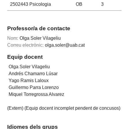
2502443
Psicologia
OB
3
Professor/a de contacte
Nom:
Olga Soler Vilageliu
Correu electrònic:
olga.soler@uab.cat
Equip docent
Olga Soler Vilageliu
Andrés Chamarro Lúsar
Yago Ramis Laloux
Guillermo Parra Lorenzo
Miquel Torregrossa Alvarez
(Extern) (Equip docent incomplet pendent de concusos)
Idiomes dels grups