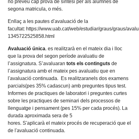
no preveu cap prova de síntesi per als alumnes de
segona matricula, o més.
Enllaç a les pautes d'avaluació de la
facultat: https://www.uab.cat/web/estudiar/graus/graus/aval
1345722525858.html
Avaluació única
. es realitzarà en el mateix dia i lloc
que la prova del segon període avaluatiu de
l’assignatura. S’avaluaran
tots els continguts
de
l’assignatura amb el mateix pes avaluatiu que en
l'avaluació continuada. Es realitzaranels dos examens
parcials(pes 35% cadascun) amb preguntes tipus test.
Informes de practiques de laboratori i preguntes curtes
sobre les practiques de seminari dels processos de
llenguatge i pensament (pes 15% per cada procés). La
durada aproximada sera de 5
hores. S'aplicarà el mateix procés de recuperació que el
de l'avaluació continuada.