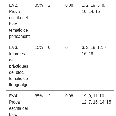
EV2.
35%
2
0,08
1, 2, 19, 5, 8,
Prova
10, 14, 15
escrita del
bloc
temàtic de
pensament
EV3.
15%
0
0
3, 2, 19, 12, 7,
Informes
16, 18
de
pràctiques
del bloc
temàtic de
llenguatge
EV4.
35%
2
0,08
19, 9, 11, 10,
Prova
12, 7, 16, 14, 15
escrita del
bloc