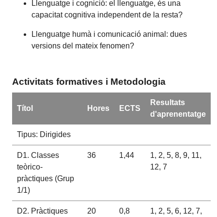
Llenguatge i cognició: el llenguatge, és una
capacitat cognitiva independent de la resta?
Llenguatge humà i comunicació animal: dues
versions del mateix fenomen?
Activitats formatives i Metodologia
Resultats
Títol
Hores
ECTS
d'aprenentatge
Tipus: Dirigides
D1. Classes
36
1,44
1, 2, 5, 8, 9, 11,
teòrico-
12, 7
pràctiques (Grup
1/1)
D2. Pràctiques
20
0,8
1, 2, 5, 6, 12, 7,