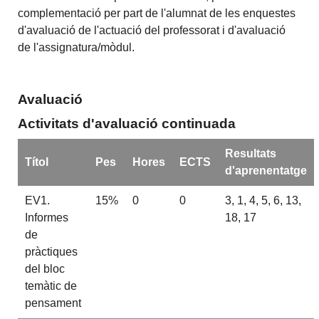
complementació per part de l'alumnat de les enquestes
d'avaluació de l'actuació del professorat i d'avaluació
de l'assignatura/mòdul.
Avaluació
Activitats d'avaluació continuada
Resultats
Títol
Pes
Hores
ECTS
d'aprenentatge
EV1.
15%
0
0
3, 1, 4, 5, 6, 13,
Informes
18, 17
de
pràctiques
del bloc
temàtic de
pensament