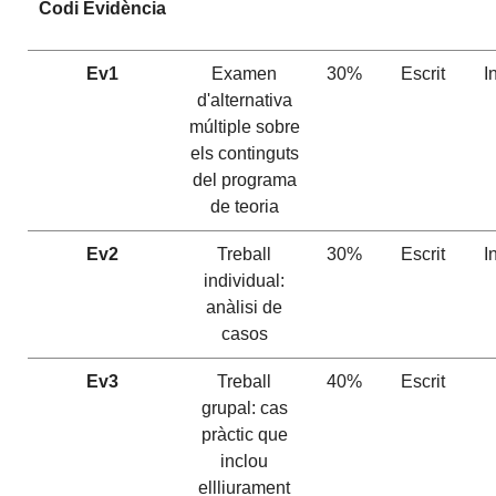
Codi
Evidència
Ev1
Examen
30%
Escrit
I
d'alternativa
múltiple sobre
els continguts
del programa
de teoria
Ev2
Treball
30%
Escrit
I
individual:
anàlisi de
casos
Ev3
Treball
40%
Escrit
grupal: cas
pràctic que
inclou
ellliurament