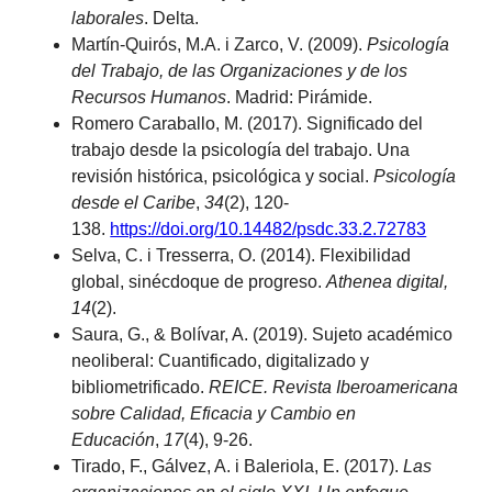
laborales
. Delta.
Martín-Quirós, M.A. i Zarco, V. (2009).
Psicología
del Trabajo, de las Organizaciones y de los
Recursos Humanos
. Madrid: Pirámide.
Romero Caraballo, M. (2017). Significado del
trabajo desde la psicología del trabajo. Una
revisión histórica, psicológica y social.
Psicología
desde el Caribe
,
34
(2), 120-
138.
https://doi.org/10.14482/psdc.33.2.72783
Selva, C. i Tresserra, O. (2014). Flexibilidad
global, sinécdoque de progreso.
Athenea digital,
14
(2).
Saura, G., & Bolívar, A. (2019). Sujeto académico
neoliberal: Cuantificado, digitalizado y
bibliometrificado.
REICE. Revista Iberoamericana
sobre Calidad, Eficacia y Cambio en
Educación
,
17
(4), 9-26.
Tirado, F., Gálvez, A. i Baleriola, E. (2017).
Las