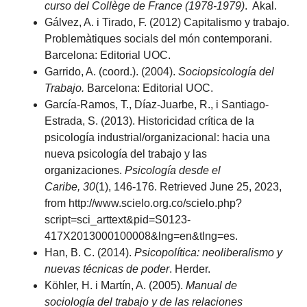
curso del Collège de France (1978-1979)
. Akal.
Gálvez, A. i Tirado, F. (2012) Capitalismo y trabajo.
Problemàtiques socials del món contemporani.
Barcelona: Editorial UOC.
Garrido, A. (coord.). (2004).
Sociopsicología del
Trabajo.
Barcelona: Editorial UOC.
García-Ramos, T., Díaz-Juarbe, R., i Santiago-
Estrada, S. (2013). Historicidad crítica de la
psicología industrial/organizacional: hacia una
nueva psicología del trabajo y las
organizaciones.
Psicología desde el
Caribe, 30
(1), 146-176. Retrieved June 25, 2023,
from http://www.scielo.org.co/scielo.php?
script=sci_arttext&pid=S0123-
417X2013000100008&lng=en&tlng=es.
Han, B. C. (2014).
Psicopolítica: neoliberalismo y
nuevas técnicas de poder
. Herder.
Köhler, H. i Martín, A. (2005).
Manual de
sociología del trabajo y de las relaciones