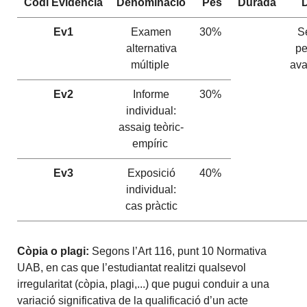
Codi
Evidència
Denominació
Pes
Durada
Ev1
Examen
30%
S
alternativa
pe
múltiple
ava
Ev2
Informe
30%
individual:
assaig teòric-
empíric
Ev3
Exposició
40%
individual:
cas pràctic
Còpia o plagi:
Segons l’Art 116, punt 10 Normativa
UAB, en cas que l’estudiantat realitzi qualsevol
irregularitat (còpia, plagi,...) que pugui conduir a una
variació significativa de la qualificació d’un acte