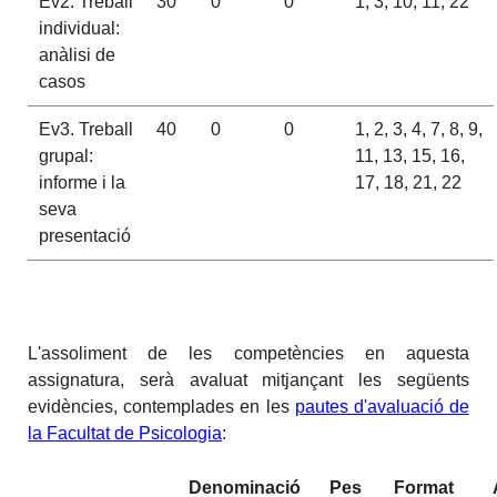
Ev2. Treball
30
0
0
1, 3, 10, 11, 22
individual:
anàlisi de
casos
Ev3. Treball
40
0
0
1, 2, 3, 4, 7, 8, 9,
grupal:
11, 13, 15, 16,
informe i la
17, 18, 21, 22
seva
presentació
L'assoliment de les competències en aquesta
assignatura, serà avaluat mitjançant les següents
evidències, contemplades en les
pautes d'avaluació de
la Facultat de Psicologia
:
Denominació
Pes
Format