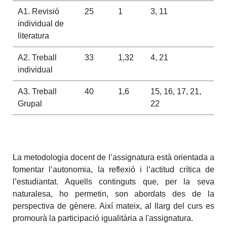
A1. Revisió
25
1
3, 11
individual de
literatura
A2. Treball
33
1,32
4, 21
individual
A3. Treball
40
1,6
15, 16, 17, 21,
Grupal
22
La metodologia docent de l’assignatura està orientada a
fomentar l’autonomia, la reflexió i l’actitud crítica de
l’estudiantat. Aquells continguts que, per la seva
naturalesa, ho permetin, son abordats des de la
perspectiva de gènere. Així mateix, al llarg del curs es
promourà la participació igualitària a l'assignatura.