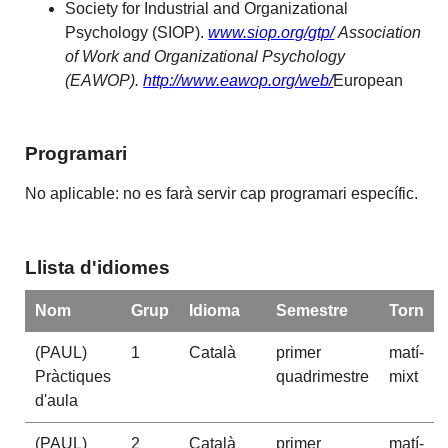
Society for Industrial and Organizational
Psychology (SIOP).
www.siop.org/gtp/
Association
of Work and Organizational Psychology
(EAWOP).
http://www.eawop.org/web/
European
Programari
No aplicable: no es farà servir cap programari específic.
Llista d'idiomes
Nom
Grup
Idioma
Semestre
Torn
(PAUL)
1
Català
primer
matí-
Pràctiques
quadrimestre
mixt
d'aula
(PAUL)
2
Català
primer
matí-