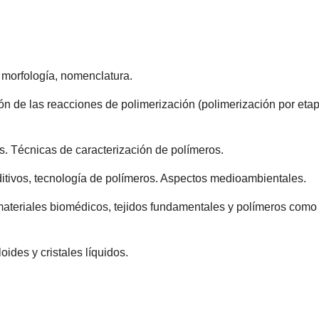
a, morfología, nomenclatura.
ación de las reacciones de polimerización (polimerización por et
s. T
écnicas de caracterización de polímeros.
itivos, tecnología de polímeros. A
spectos medioambientales.
, materiales biomédicos, tejidos fundamentales y polímeros como
loides y cristales líquidos.