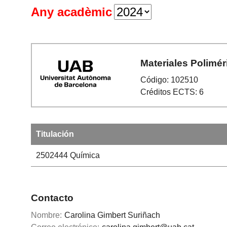
Any acadèmic
Materiales Polimér
Código: 102510
Créditos ECTS: 6
Titulación
2502444
Química
Contacto
Nombre:
Carolina Gimbert Suriñach