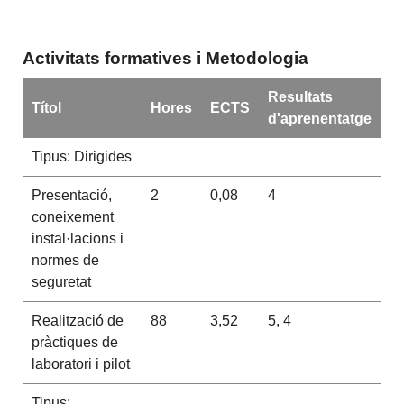
Activitats formatives i Metodologia
Resultats
Títol
Hores
ECTS
d'aprenentatge
Tipus: Dirigides
Presentació,
2
0,08
4
coneixement
instal·lacions i
normes de
seguretat
Realització de
88
3,52
5, 4
pràctiques de
laboratori i pilot
Tipus: