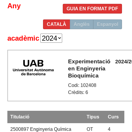
Any
GUIA EN FORMAT PDF
CATALÀ
Anglès
Espanyol
acadèmic
Experimentació
2024/2
en Enginyeria
Bioquímica
Codi: 102408
Crèdits: 6
Titulació
Tipus
Curs
2500897
Enginyeria Química
OT
4