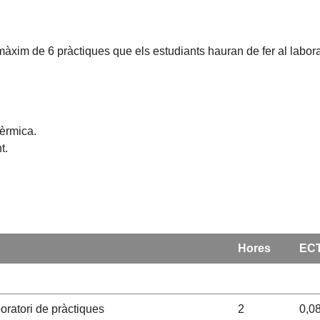
màxim de 6 pràctiques que els estudiants hauran de fer al labora
tèrmica.
t.
Hores
EC
oratori de pràctiques
2
0,0