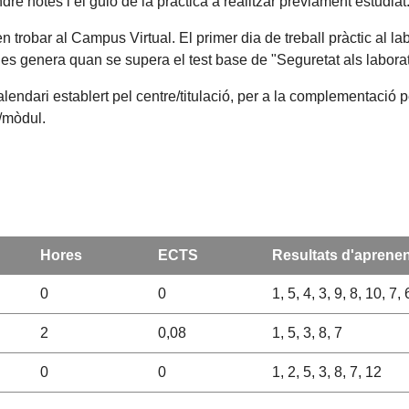
ndre notes i el guió de la pràctica a realitzar prèviament estudia
trobar al Campus Virtual. El primer dia de treball pràctic al lab
 es genera quan se supera el test base de "Seguretat als laborato
alendari establert pel centre/titulació, per a la complementació 
a/mòdul.
Hores
ECTS
Resultats d'aprene
0
0
1, 5, 4, 3, 9, 8, 10, 7,
2
0,08
1, 5, 3, 8, 7
0
0
1, 2, 5, 3, 8, 7, 12