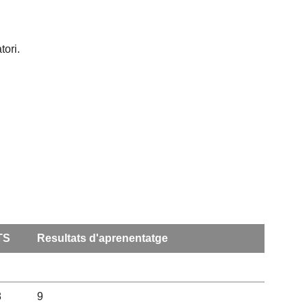
tori.
TS
Resultats d'aprenentatge
8
9