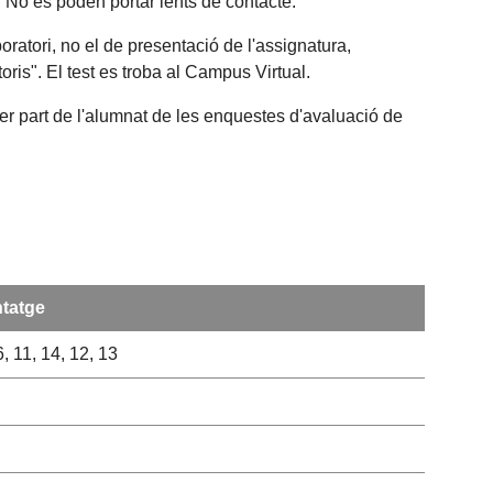
t. No es poden portar lents de contacte.
oratori, no el de presentació de l'assignatura,
ris". El test es troba al Campus Virtual.
per part de l'alumnat de les enquestes d'avaluació de
ntatge
 6, 11, 14, 12, 13