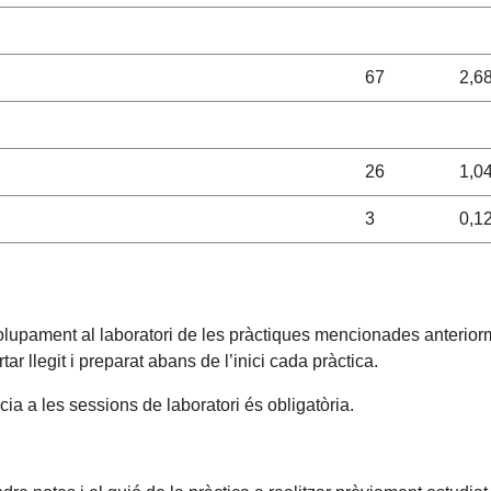
67
2,6
26
1,0
3
0,1
upament al laboratori de les pràctiques mencionades anteriorme
r llegit i preparat abans de l’inici cada pràctica.
ia a les sessions de laboratori és obligatòria.