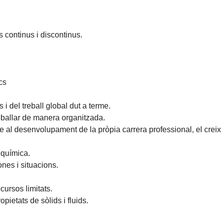
 continus i discontinus.
cs
 i del treball global dut a terme.
reballar de manera organitzada.
e al desenvolupament de la pròpia carrera professional, el creix
 química.
sones i situacions.
cursos limitats.
pietats de sòlids i fluids.