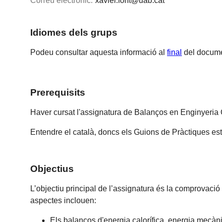
Correu electrònic:
xavier.font@uab.cat
Idiomes dels grups
Podeu consultar aquesta informació al
final
del docume
Prerequisits
Haver cursat l'assignatura de Balanços en Enginyeria 
Entendre el català, doncs els Guions de Pràctiques est
Objectius
L’objectiu principal de l’assignatura és la comprovaci
aspectes inclouen:
Els balanços d'energia calorífica, energia mecàni