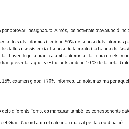
a per aprovar l'assignatura. A més, les activitats d’avaluació inc
ntar tots els informes i tenir un 50% de la nota dels informes p
 les faltes d’assistència. La nota de laboratori, a banda de l'ass
at, haver llegit la pràctica amb anterioritat, la còpia en els inform
odran presentar aquells estudiants amb un 50 % de la nota d'inf
ori, 15% examen global i 70% informes. La nota màxima per aquel
ió dels diferents Torns, es marcaran també les corresponents dat
 del Grau d’acord amb el calendari marcat per la coordinació.