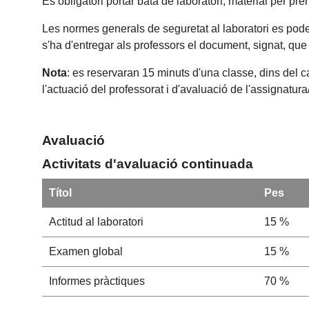
És obligatori portar bata de laboratori, material per pre
Les normes generals de seguretat al laboratori es poden 
s'ha d'entregar als professors el document, signat, que
Nota
: es reservaran 15 minuts d'una classe, dins del c
l'actuació del professorat i d'avaluació de l'assignatur
Avaluació
Activitats d'avaluació continuada
Títol
Pes
Actitud al laboratori
15 %
Examen global
15 %
Informes pràctiques
70 %