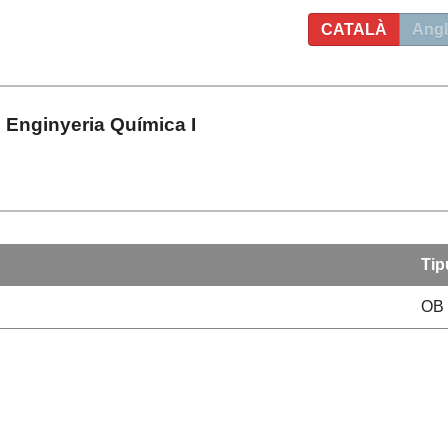
CATALÀ
Angl
 Enginyeria Química I
Tip
OB