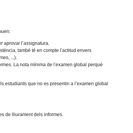
louen:
er aprovar l’assignatura.
istència, també té en compte l'actitud envers
es, ...).
ormes.
La nota mínima de l'examen global perquè
ls estudiants que no es presentin a l’examen global
es de lliurament dels informes.