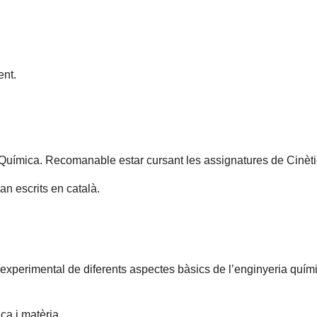
nt.
Química. Recomanable estar cursant les assignatures de Cinètic
an escrits en català.
ó experimental de diferents aspectes bàsics de l’enginyeria quím
ca i matèria.