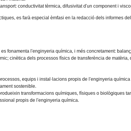
nsport: conductivitat tèrmica, difusivitat d'un component i viscos
tiques, es farà especial èmfasi en la redacció dels informes del
è es fonamenta l'enginyeria química, i més concretament: balanç
ímic; cinètica dels processos físics de transferència de matèria, 
 processos, equips i instal·lacions propis de l'enginyeria quími
pament sostenible.
 produeixin transformacions químiques, físiques o biològiques 
essional propis de l'enginyeria química.