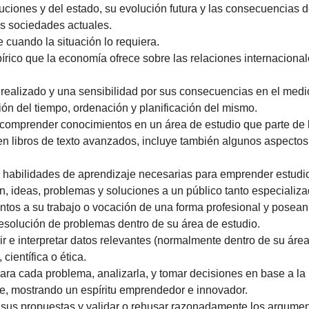
tuciones y del estado, su evolución futura y las consecuencias 
as sociedades actuales.
 cuando la situación lo requiera.
pírico que la economía ofrece sobre las relaciones internacion
o realizado y una sensibilidad por sus consecuencias en el med
ión del tiempo, ordenación y planificación del mismo.
comprender conocimientos en un área de estudio que parte de l
 en libros de texto avanzados, incluye también algunos aspecto
 habilidades de aprendizaje necesarias para emprender estudio
ón, ideas, problemas y soluciones a un público tanto especiali
ntos a su trabajo o vocación de una forma profesional y pose
resolución de problemas dentro de su área de estudio.
r e interpretar datos relevantes (normalmente dentro de su área 
científica o ética.
ara cada problema, analizarla, y tomar decisiones en base a la
e, mostrando un espíritu emprendedor e innovador.
 sus propuestas y validar o rehusar razonadamente los argumen