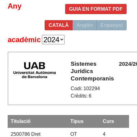
Any
GUIA EN FORMAT PDF
CATALÀ
Anglès
Espanyol
acadèmic
Sistemes
2024/2
Jurídics
Contemporanis
Codi: 102294
Crèdits: 6
Titulació
Tipus
Curs
2500786
Dret
OT
4