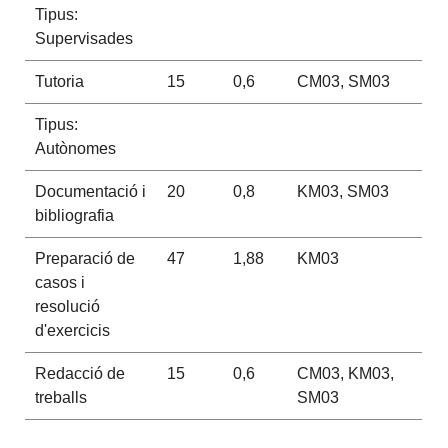
Tipus:
Supervisades
Tutoria
15
0,6
CM03, SM03
Tipus:
Autònomes
Documentació i
20
0,8
KM03, SM03
bibliografia
Preparació de
47
1,88
KM03
casos i
resolució
d'exercicis
Redacció de
15
0,6
CM03, KM03,
treballs
SM03