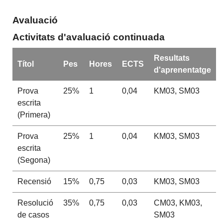
Avaluació
Activitats d'avaluació continuada
Resultats
Títol
Pes
Hores
ECTS
d'aprenentatge
Prova
25%
1
0,04
KM03, SM03
escrita
(Primera)
Prova
25%
1
0,04
KM03, SM03
escrita
(Segona)
Recensió
15%
0,75
0,03
KM03, SM03
Resolució
35%
0,75
0,03
CM03, KM03,
de casos
SM03