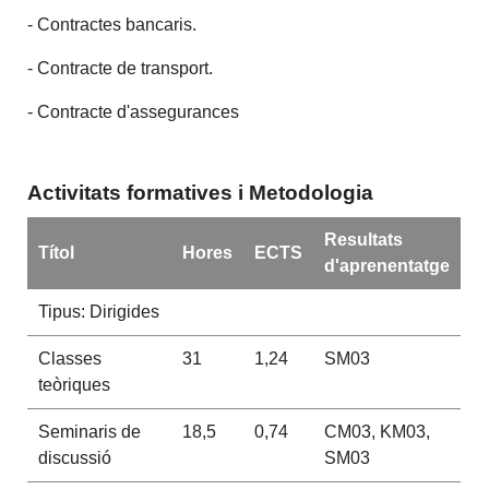
- Contractes bancaris.
- Contracte de transport.
- Contracte d'assegurances
Activitats formatives i Metodologia
Resultats
Títol
Hores
ECTS
d'aprenentatge
Tipus: Dirigides
Classes
31
1,24
SM03
teòriques
Seminaris de
18,5
0,74
CM03, KM03,
discussió
SM03