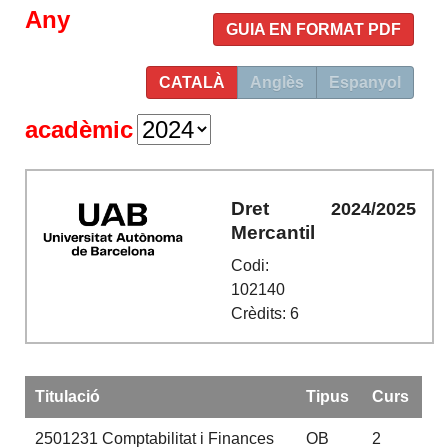
Any
GUIA EN FORMAT PDF
CATALÀ
Anglès
Espanyol
acadèmic
Dret
2024/2025
Mercantil
Codi:
102140
Crèdits: 6
Titulació
Tipus
Curs
2501231
Comptabilitat i Finances
OB
2