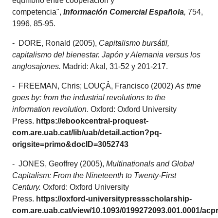
equilibrio entre cooperación y
competencia",
Información Comercial Española
,
754,
1996, 85-95.
- DORE, Ronald (2005),
Capitalismo bursátil,
capitalismo del bienestar.
Japón y Alemania versus los
anglosajones.
Madrid: Akal, 31-52 y 201-217.
- FREEMAN, Chris; LOUÇÂ, Francisco (2002)
As time
goes by: from the industrial revolutions to the
information revolution
. Oxford: Oxford University
Press.
https://ebookcentral-proquest-
com.are.uab.cat/lib/uab/detail.action?pq-
origsite=primo&docID=3052743
- JONES, Geoffrey (2005),
Multinationals and Global
Capitalism: From the Nineteenth to Twenty-First
Century.
Oxford: Oxford University
Press.
https://oxford-universitypressscholarship-
com.are.uab.cat/view/10.1093/0199272093.001.0001/acpr