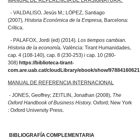
MANUAL DE REFERENCIA DE LA ASIGNATURA.
- VALDALISO, Jesús M.; LÓPEZ, Santiago
(2007)
, Historia Económica de la Empresa,
Barcelona:
Crítica.
- PALAFOX, Jordi (ed) (2014).
Los tiempos cambian.
Historia de la economí
a. València: Tirant Humanidades,
cap. 4 (108-140), cap. 8 (230-253) i cap. 10 (280-
308)
https://biblioteca-tirant-
com.are.uab.cat/cloudLibrary/ebook/show/9788416062
MANUAL DE REFERENCIA INTERNACIONAL
- JONES, Geoffrey; ZEITLIN, Jonathan (2008),
The
Oxford Handbook of Business History.
Oxford; New York
: Oxford University Press.
BIBLIOGRAFÍA COMPLEMENTARIA