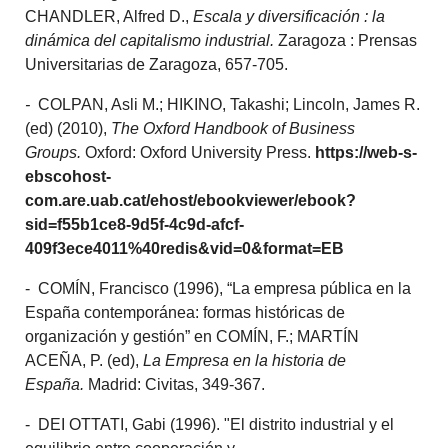
CHANDLER, Alfred D.,
Escala y diversificación : la
dinámica del capitalismo industrial.
Zaragoza : Prensas
Universitarias de Zaragoza, 657-705.
-
COLPAN, Asli M.; HIKINO, Takashi; Lincoln, James R.
(ed) (2010),
The Oxford Handbook of Business
Groups.
Oxford: Oxford University Press.
https://web-s-
ebscohost-
com.are.uab.cat/ehost/ebookviewer/ebook?
sid=f55b1ce8-9d5f-4c9d-afcf-
409f3ece4011%40redis&vid=0&format=EB
- COMÍN, Francisco (1996), “La empresa pública en la
España contemporánea: formas históricas de
organización y gestión” en COMÍN, F.; MARTÍN
ACEÑA, P. (ed),
La Empresa en la historia de
España.
Madrid: Civitas, 349-367.
- DEI OTTATI, Gabi (1996). "El distrito industrial y el