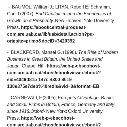
- BAUMOL, William J.; LITAN, Robert E; Schramm,
Carl J.(2007),
Bad Capitalism and the Economics of
Growth an d Prosperity.
New Heaven: Yale University
Press.
https://ebookcentral-proquest-
com.are.uab.cat/lib/uab/detail.action?pq-
origsite=primo&docID=3420392
- BLACKFORD, Mansel G. (1998),
The Rise of Modern
Business in Great Britain, the United States and
Japan.
Chapel Hill.
https://web-p-ebscohost-
com.are.uab.cat/ehost/ebookviewer/ebook?
sid=4049d815-147c-4300-8619-
130e375e7deb%40redis&vid=0&format=EB
- CARNEVALI, F.(2005),
Europe’s Advantage: Banks
and Small Firms in Britain, France, Germany and Italy
since 1918.Oxford-
New York: Oxford University
Press.
https://web-p-ebscohost-
com.are.uab.cat/ehost/ebookviewer/ebook?