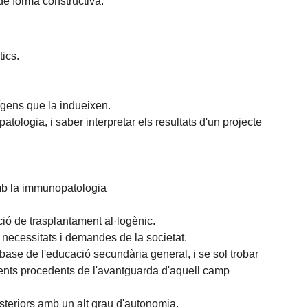
de forma constructiva.
tics.
tígens que la indueixen.
ologia, i saber interpretar els resultats d'un projecte
amb la immunopatologia
ció de trasplantament al·logènic.
 necessitats i demandes de la societat.
ase de l'educació secundària general, i se sol trobar
ments procedents de l'avantguarda d'aquell camp
teriors amb un alt grau d'autonomia.