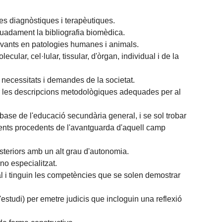
es diagnòstiques i terapèutiques.
uadament la bibliografia biomèdica.
evants en patologies humanes i animals.
lar, cel·lular, tissular, d'òrgan, individual i de la
 necessitats i demandes de la societat.
collir les descripcions metodològiques adequades per al
ase de l'educació secundària general, i se sol trobar
ments procedents de l'avantguarda d'aquell camp
teriors amb un alt grau d'autonomia.
no especialitzat.
l i tinguin les competències que se solen demostrar
'estudi) per emetre judicis que incloguin una reflexió