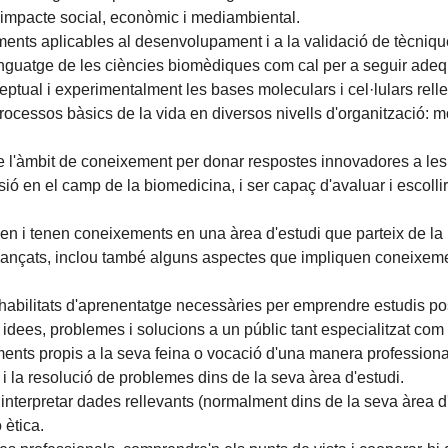
l'impacte social, econòmic i mediambiental.
ents aplicables al desenvolupament i a la validació de tècniqu
enguatge de les ciències biomèdiques com cal per a seguir adeq
tual i experimentalment les bases moleculars i cel·lulars rell
ssos bàsics de la vida en diversos nivells d'organització: molecu
de l'àmbit de coneixement per donar respostes innovadores a les
e revisió en el camp de la biomedicina, i ser capaç d'avaluar i es
 i tenen coneixements en una àrea d'estudi que parteix de la b
t avançats, inclou també alguns aspectes que impliquen coneixe
abilitats d'aprenentatge necessàries per emprendre estudis pos
idees, problemes i solucions a un públic tant especialitzat com 
ents propis a la seva feina o vocació d'una manera professiona
 i la resolució de problemes dins de la seva àrea d'estudi.
i interpretar dades rellevants (normalment dins de la seva àrea d
 ètica.