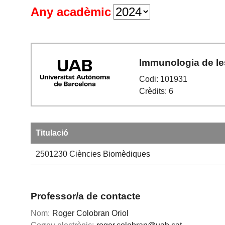
Any acadèmic
Immunologia de les
Codi: 101931
Crèdits: 6
Titulació
2501230
Ciències Biomèdiques
Professor/a de contacte
Nom:
Roger Colobran Oriol