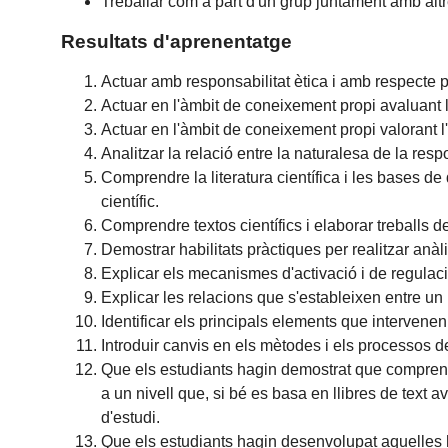
Treballar com a part d'un grup juntament amb altr
Resultats d'aprenentatge
Actuar amb responsabilitat ètica i amb respecte pe
Actuar en l'àmbit de coneixement propi avaluant 
Actuar en l'àmbit de coneixement propi valorant 
Analitzar la relació entre la naturalesa de la res
Comprendre la literatura científica i les bases d
científic.
Comprendre textos científics i elaborar treballs d
Demostrar habilitats pràctiques per realitzar anà
Explicar els mecanismes d'activació i de regulac
Explicar les relacions que s'estableixen entre un
Identificar els principals elements que intervenen
Introduir canvis en els mètodes i els processos 
Que els estudiants hagin demostrat que comprenen
a un nivell que, si bé es basa en llibres de tex
d'estudi.
Que els estudiants hagin desenvolupat aquelles h