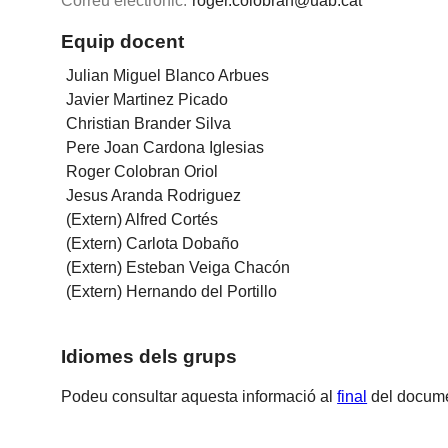
Correu electrònic:
roger.colobran@uab.cat
Equip docent
Julian Miguel Blanco Arbues
Javier Martinez Picado
Christian Brander Silva
Pere Joan Cardona Iglesias
Roger Colobran Oriol
Jesus Aranda Rodriguez
(Extern) Alfred Cortés
(Extern) Carlota Dobaño
(Extern) Esteban Veiga Chacón
(Extern) Hernando del Portillo
Idiomes dels grups
Podeu consultar aquesta informació al
final
del docume