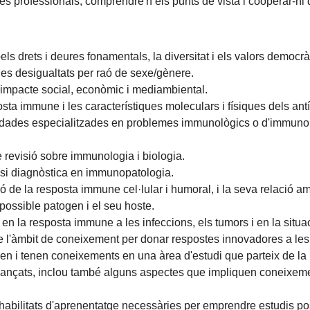
es professionals, comprendre'n els punts de vista i cooperar-hi 
ls drets i deures fonamentals, la diversitat i els valors democrà
les desigualtats per raó de sexe/gènere.
l'impacte social, econòmic i mediambiental.
posta immune i les característiques moleculars i físiques dels an
e dades especialitzades en problemes immunològics o d'immunopat
e revisió sobre immunologia i biologia.
lisi diagnòstica en immunopatologia.
ió de la resposta immune cel·lular i humoral, i la seva relació 
 possible patogen i el seu hoste.
 en la resposta immune a les infeccions, els tumors i en la situa
de l'àmbit de coneixement per donar respostes innovadores a les
 i tenen coneixements en una àrea d'estudi que parteix de la b
t avançats, inclou també alguns aspectes que impliquen coneixe
abilitats d'aprenentatge necessàries per emprendre estudis pos