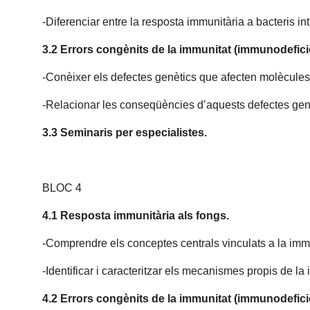
-Diferenciar entre la resposta immunitària a bacteris intr
3.2 Errors congènits de la immunitat (immunodefic
-Conèixer els defectes genètics que afecten molècules 
-Relacionar les conseqüències d’aquests defectes genè
3.3 Seminaris per especialistes.
BLOC 4
4.1 Resposta immunitària als fongs.
-Comprendre els conceptes centrals vinculats a la immu
-Identificar i caracteritzar els mecanismes propis de la
4.2 Errors congènits de la immunitat (immunodefic