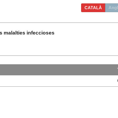
CATALÀ
Angl
 malalties infeccioses