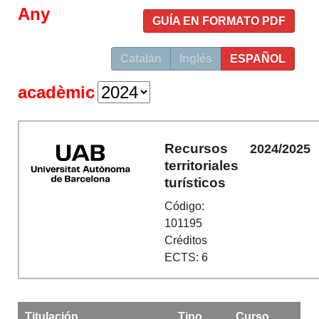
Any
GUÍA EN FORMATO PDF
Catalán
Inglés
ESPAÑOL
acadèmic
Recursos
2024/2025
territoriales
turísticos
Código:
101195
Créditos
ECTS: 6
Titulación
Tipo
Curso