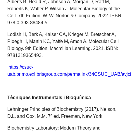
Alberts B, Heald R, Johnson A, Morgan D, Raff M,
Roberts K, Walter P, Wilson J. Molecular Biology of the
Cell. 7th Edition. W. W. Norton & Company. 2022. ISBN:
978-0-393-88484-5.
Lodish H, Berk A, Kaiser CA, Krieger M, Bretscher A,
Ploegh H, Martin KC, Yaffe M, Amon A. Molecular Cell
Biology. 9th Edition. Macmillan Learning. 2021. ISBN:
9781319365493.
https://csuc-
uab.primo.exlibrisgroup.com/permalink/34CSUC_UAB/avj
Tècniques Instrumentals i Bioquímica
Lehninger Principles of Biochemistry (2017). Nelson,
D.L. and Cox, M.M. 7ª ed. Freeman, New York.
Biochemistry Laboratory: Modern Theory and