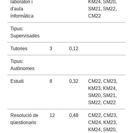
laboratori i
KM24, SM20,
d'aula
SM21, SM22,
informàtica
CM22
Tipus:
Supervisades
Tutories
3
0,12
Tipus:
Autònomes
Estudi
8
0,32
CM22, CM23,
KM23, KM24,
SM20, SM21,
SM22, CM22
Resolució de
12
0,48
CM22, CM23,
qüestionaris
CM24, KM23,
KM24, SM20,