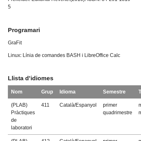
5
Programari
GraFit
Linux: Línia de comandes BASH i LibreOffice Calc
Llista d'idiomes
Nom
Grup
Idioma
Semestre
(PLAB)
411
Català/Espanyol
primer
m
Pràctiques
quadrimestre
m
de
laboratori