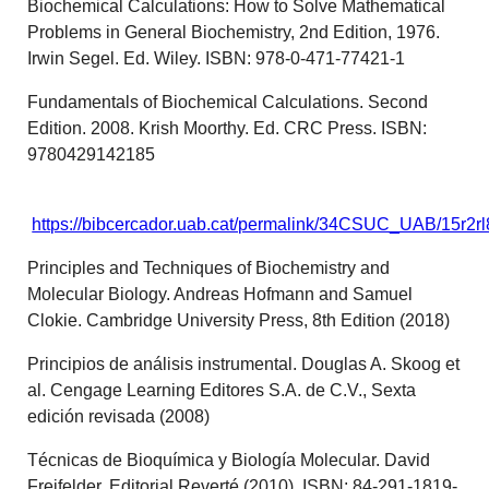
Biochemical Calculations: How to Solve Mathematical
Problems in General Biochemistry, 2nd Edition, 1976.
Irwin Segel. Ed. Wiley. ISBN: 978-0-471-77421-1
Fundamentals of Biochemical Calculations. Second
Edition. 2008. Krish Moorthy. Ed. CRC Press. ISBN:
9780429142185
https://bibcercador.uab.cat/permalink/34CSUC_UAB/15r2
Principles and Techniques of Biochemistry and
Molecular Biology. Andreas Hofmann and Samuel
Clokie. Cambridge University Press, 8th Edition (2018)
Principios de análisis instrumental. Douglas A. Skoog et
al. Cengage Learning Editores S.A. de C.V., Sexta
edición revisada (2008)
Técnicas de Bioquímica y Biología Molecular. David
Freifelder. Editorial Reverté.(2010). ISBN: 84-291-1819-