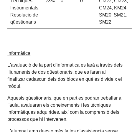
Tècniques
23%
0
0
CM22, CM23,
Instrumentals:
CM24, KM24,
Resolució de
SM20, SM21,
qüestionaris
SM22
Informàtica
L'avaluació de la part d'informàtica es farà a través dels
lliuraments de dos qüestionaris, que es faran al
finalitzar cadascun dels dos blocs en què es divideix el
mòdul.
Aquests qüestionaris, que en part es podran treballar a
l'aula, avaluaran els coneixements i les tècniques
informàtiques adquirides, així com la comprensió dels
processos que hi intervenen.
L'alumnat amb dues o més faltes d'assistència sense