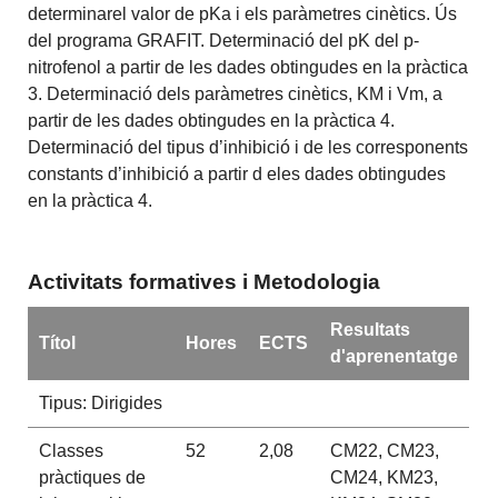
determinarel valor de pKa i els paràmetres cinètics. Ús
del programa GRAFIT. Determinació del pK del p-
nitrofenol a partir de les dades obtingudes en la pràctica
3. Determinació dels paràmetres cinètics, KM i Vm, a
partir de les dades obtingudes en la pràctica 4.
Determinació del tipus d’inhibició i de les corresponents
constants d’inhibició a partir d eles dades obtingudes
en la pràctica 4.
Activitats formatives i Metodologia
Resultats
Títol
Hores
ECTS
d'aprenentatge
Tipus: Dirigides
Classes
52
2,08
CM22, CM23,
pràctiques de
CM24, KM23,