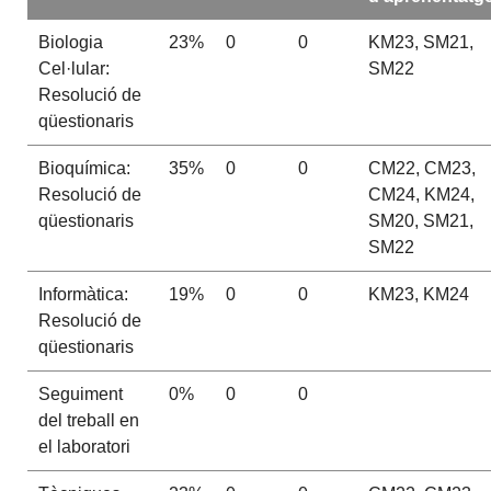
Biologia
23%
0
0
KM23, SM21,
Cel·lular:
SM22
Resolució de
qüestionaris
Bioquímica:
35%
0
0
CM22, CM23,
Resolució de
CM24, KM24,
qüestionaris
SM20, SM21,
SM22
Informàtica:
19%
0
0
KM23, KM24
Resolució de
qüestionaris
Seguiment
0%
0
0
del treball en
el laboratori