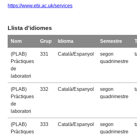
https://www.ebi.ac.uk/services
Llista d'idiomes
Nom
Grup
Idioma
Semestre
(PLAB)
331
Català/Espanyol
segon
t
Pràctiques
quadrimestre
de
laboratori
(PLAB)
332
Català/Espanyol
segon
t
Pràctiques
quadrimestre
de
laboratori
(PLAB)
333
Català/Espanyol
segon
t
Pràctiques
quadrimestre