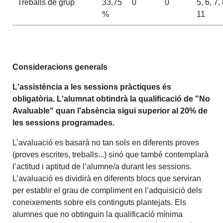
Treballs de grup
33,75
0
0
5, 6, 7,
%
11
Consideracions generals
L'assistència a les sessions pràctiques és
obligatòria. L'alumnat obtindrà la qualificació de "No
Avaluable" quan l'absència sigui superior al 20% de
les sessions programades.
L’avaluació es basarà no tan sols en diferents proves
(proves escrites, treballs...) sinó que també contemplarà
l’actitud i aptitud de l’alumne/a durant les sessions.
L’avaluació es dividirà en diferents blocs que serviran
per establir el grau de compliment en l’adquisició dels
coneixements sobre els continguts plantejats. Els
alumnes que no obtinguin la qualificació mínima