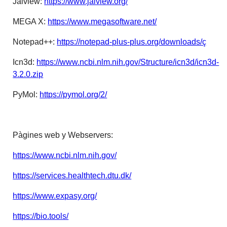
Jalview:
https://www.jalview.org/
MEGA X:
https://www.megasoftware.net/
Notepad++:
https://notepad-plus-plus.org/downloads/ç
Icn3d:
https://www.ncbi.nlm.nih.gov/Structure/icn3d/icn3d-
3.2.0.zip
PyMol:
https://pymol.org/2/
Pàgines web y Webservers:
https://www.ncbi.nlm.nih.gov/
https://services.healthtech.dtu.dk/
https://www.expasy.org/
https://bio.tools/