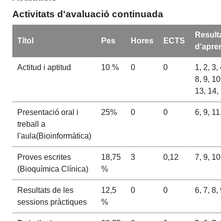
Activitats d'avaluació continuada
Result
Títol
Pes
Hores
ECTS
d'apre
Actitud i aptitud
10 %
0
0
1, 2, 3, 
8, 9, 10
13, 14,
Presentació oral i
25%
0
0
6, 9, 11
treball a
l'aula(Bioinformàtica)
Proves escrites
18,75
3
0,12
7, 9, 10
(Bioquímica Clínica)
%
Resultats de les
12,5
0
0
6, 7, 8,
sessions pràctiques
%