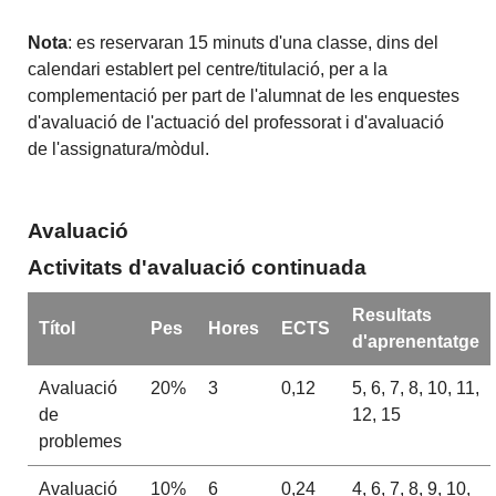
Nota
: es reservaran 15 minuts d'una classe, dins del
calendari establert pel centre/titulació, per a la
complementació per part de l'alumnat de les enquestes
d'avaluació de l'actuació del professorat i d'avaluació
de l'assignatura/mòdul.
Avaluació
Activitats d'avaluació continuada
Resultats
Títol
Pes
Hores
ECTS
d'aprenentatge
Avaluació
20%
3
0,12
5, 6, 7, 8, 10, 11,
de
12, 15
problemes
Avaluació
10%
6
0,24
4, 6, 7, 8, 9, 10,