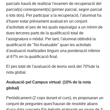
parcials haurà de realitzar l'examen de recuperació del
parcial(s) corresponent(s) (primer parcial, segon parcial
o tots dos). Per participar a la recuperació, l'alumnat ha
d'haver estar prèviament avaluat en un conjunt
d'activitats el pes de les quals equivalgui a un mínim de
dues terceres parts de la qualificació total de
l'assignatura o mòdul. Per tant, l'alumnat obtindrà la
qualificació de "No Avaluable" quan les activitats
d'avaluació realitzades tinguin una ponderació inferior
al 67% en la qualificació final.
El pes total de l'avaluació de teoria serà del 70%de la
nota global.
Avaluació pel Campus virtual: (10% de la nota
global)
Periòdicament (2 cops durant el curs), es proposaran un
conjunt de preguntes ques'hauran de resoldre abans
d'una data concreta.Els treballs elaborats en grups de 3