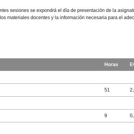
rentes sesiones se expondrá el día de presentación de la asigna
 los materiales docentes y la información necesaria para el ad
Horas
E
51
2
9
0