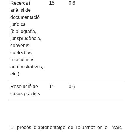
Recerca i
15
0,6
anàlisi de
documentació
jurídica
(bibliografia,
jurisprudència,
convenis
col·lectius,
resolucions
administratives,
etc.)
Resolució de
15
0,6
casos pràctics
El procés d’aprenentatge de l'alumnat en el marc