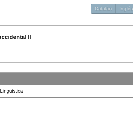
Catalán
Inglés
occidental II
Lingüística