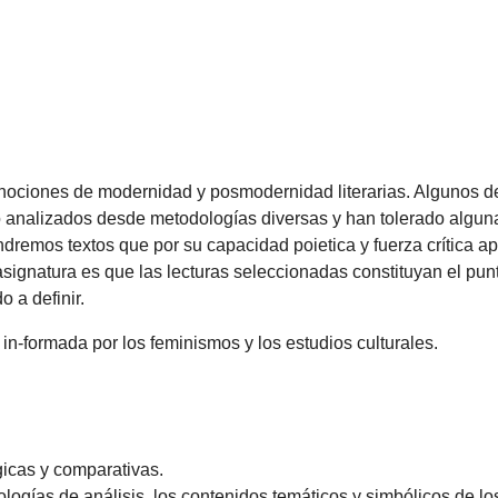
nociones de modernidad y posmodernidad literarias. Algunos de l
 analizados desde metodologías diversas y han tolerado alguna
 pondremos textos que por su capacidad poietica y fuerza crítica
ignatura es que las lecturas seleccionadas constituyan el punto
o a definir.
a in-formada por los feminismos y los estudios culturales.
ógicas y comparativas.
ologías de análisis, los contenidos temáticos y simbólicos de lo