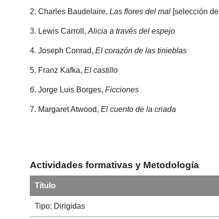
2. Charles Baudelaire,
Las flores del mal
[selección d
3. Lewis Carroll,
Alicia a través del espejo
4. Joseph Conrad,
El cor
azón de las tinieblas
5. Franz Kafka,
El cast
illo
6
. Jorge Luis Borges,
Ficciones
7. Margaret Atwood,
El cuento de la criada
Actividades formativas y Metodología
Título
Tipo: Dirigidas