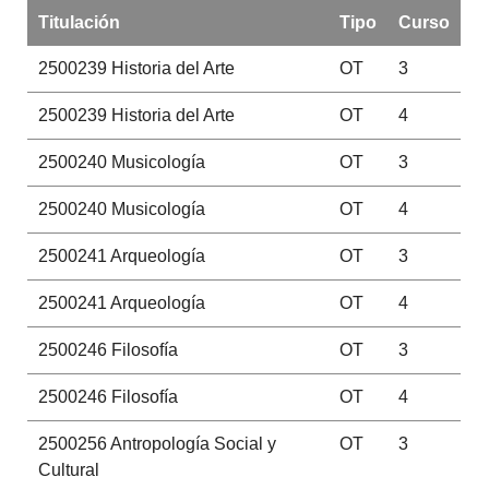
Titulación
Tipo
Curso
2500239
Historia del Arte
OT
3
2500239
Historia del Arte
OT
4
2500240
Musicología
OT
3
2500240
Musicología
OT
4
2500241
Arqueología
OT
3
2500241
Arqueología
OT
4
2500246
Filosofía
OT
3
2500246
Filosofía
OT
4
2500256
Antropología Social y
OT
3
Cultural