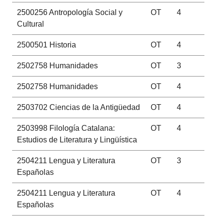
2500256
Antropología Social y
OT
4
Cultural
2500501
Historia
OT
4
2502758
Humanidades
OT
3
2502758
Humanidades
OT
4
2503702
Ciencias de la Antigüedad
OT
4
2503998
Filología Catalana:
OT
4
Estudios de Literatura y Lingüística
2504211
Lengua y Literatura
OT
3
Españolas
2504211
Lengua y Literatura
OT
4
Españolas