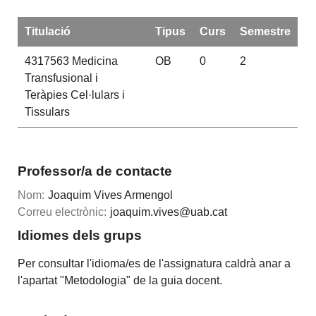
Titulació
Tipus
Curs
Semestre
4317563
Medicina
OB
0
2
Transfusional i
Teràpies Cel·lulars i
Tissulars
Professor/a de contacte
Nom:
Joaquim Vives Armengol
Correu electrònic:
joaquim.vives@uab.cat
Idiomes dels grups
Per consultar l'idioma/es de l'assignatura caldrà anar a
l'apartat "Metodologia" de la guia docent.