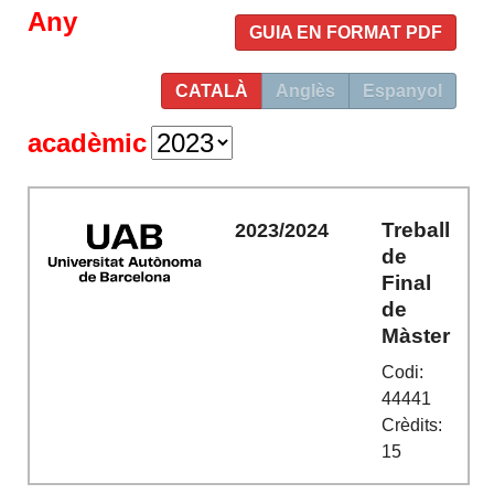
Any
GUIA EN FORMAT PDF
CATALÀ
Anglès
Espanyol
acadèmic
Treball
2023/2024
de
Final
de
Màster
Codi:
44441
Crèdits:
15