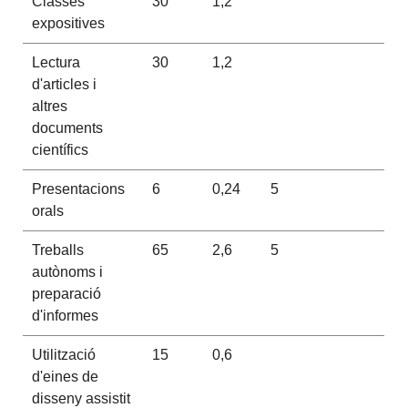
Classes
30
1,2
expositives
Lectura
30
1,2
d'articles i
altres
documents
científics
Presentacions
6
0,24
5
orals
Treballs
65
2,6
5
autònoms i
preparació
d'informes
Utilització
15
0,6
d'eines de
disseny assistit