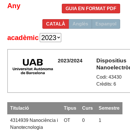
Any
GUIA EN FORMAT PDF
CATALÀ
Anglès
Espanyol
acadèmic
Dispositius
2023/2024
Nanoelectrò
Codi: 43430
Crèdits: 6
Titulació
Tipus
Curs
Semestre
4314939
Nanociència i
OT
0
1
Nanotecnologia