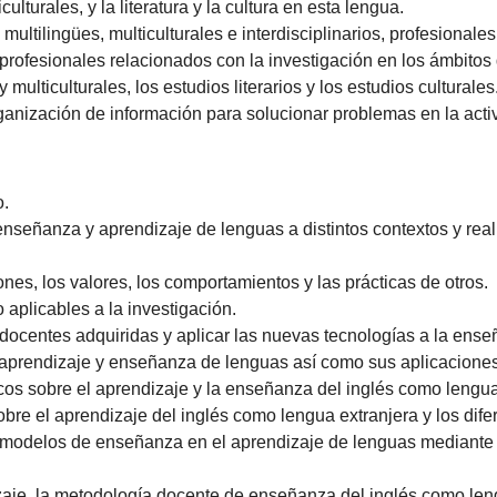
lturales, y la literatura y la cultura en esta lengua.
multilingües, multiculturales e interdisciplinarios, profesionale
 profesionales relacionados con la investigación en los ámbitos 
lticulturales, los estudios literarios y los estudios culturales
rganización de información para solucionar problemas en la acti
o.
 enseñanza y aprendizaje de lenguas a distintos contextos y rea
nes, los valores, los comportamientos y las prácticas de otros.
aplicables a la investigación.
docentes adquiridas y aplicar las nuevas tecnologías a la ens
, aprendizaje y enseñanza de lenguas así como sus aplicacione
icos sobre el aprendizaje y la enseñanza del inglés como lengua
obre el aprendizaje del inglés como lengua extranjera y los di
s modelos de enseñanza en el aprendizaje de lenguas mediante c
dizaje, la metodología docente de enseñanza del inglés como len