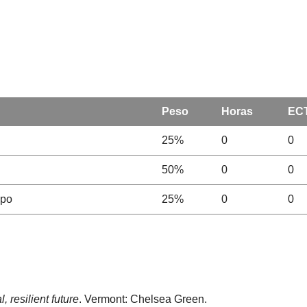
Peso
Horas
EC
25%
0
0
50%
0
0
upo
25%
0
0
l, resilient future
. Vermont: Chelsea Green.