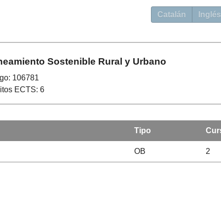
Catalán
Inglés
neamiento Sostenible Rural y Urbano
go: 106781
itos ECTS: 6
Tipo
Cur
OB
2