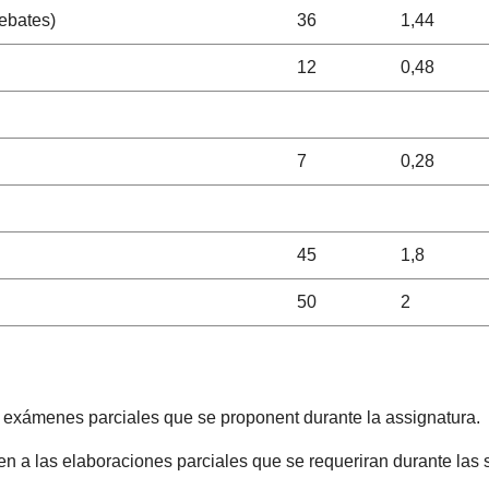
ebates)
36
1,44
12
0,48
7
0,28
45
1,8
50
2
s exámenes parciales que se proponent durante la assignatura.
en a las elaboraciones parciales que se requeriran durante las s