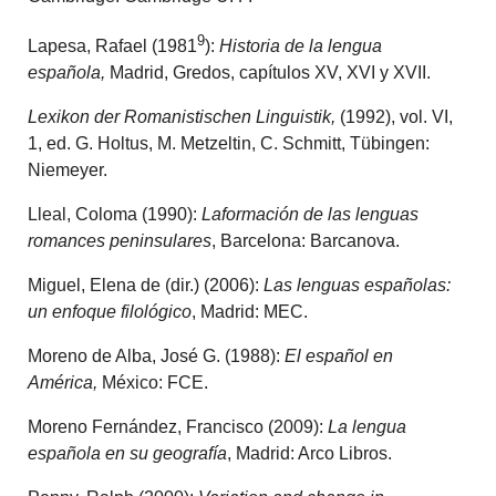
9
Lapesa, Rafael (1981
):
Historia de la lengua
española,
Madrid, Gredos, capítulos XV, XVI y XVII.
Lexikon der Romanistischen Linguistik,
(1992), vol. VI,
1, ed. G. Holtus, M. Metzeltin, C. Schmitt, Tübingen:
Niemeyer.
Lleal, Coloma (1990):
Laformación de las lenguas
romances peninsulares
, Barcelona: Barcanova.
Miguel, Elena de (dir.) (2006):
Las lenguas españolas:
un enfoque filológico
, Madrid: MEC.
Moreno de Alba, José G. (1988):
El español en
América,
México: FCE.
Moreno Fernández, Francisco (2009):
La lengua
española en su geografía
, Madrid: Arco Libros.