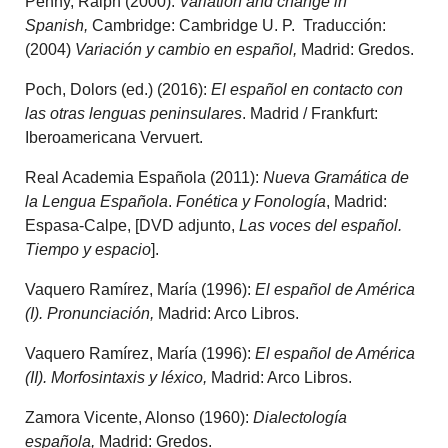
Penny, Ralph (2000):
Variation and change in
Spanish,
Cambridge: Cambridge U. P. Traducción:
(2004)
Variación y cambio en español,
Madrid: Gredos.
Poch, Dolors (ed.) (2016):
El español en contacto con
las otras lenguas peninsulares
. Madrid / Frankfurt:
Iberoamericana Vervuert.
Real Academia Española (2011):
Nueva Gramática de
la Lengua Española
.
Fonética y Fonología
, Madrid:
Espasa-Calpe, [DVD adjunto,
Las voces del español.
Tiempo y espacio
].
Vaquero Ramírez, María (1996):
El español de América
(I). Pronunciación,
Madrid: Arco Libros.
Vaquero Ramírez, María (1996):
El español de América
(II). Morfosintaxis y léxico,
Madrid: Arco Libros.
Zamora Vicente, Alonso (1960):
Dialectología
española,
Madrid: Gredos.