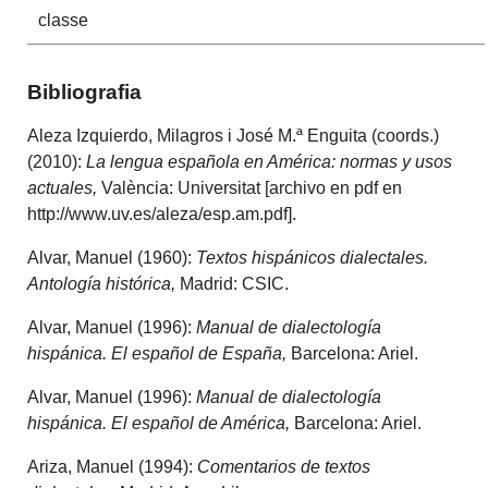
classe
Bibliografia
Aleza Izquierdo, Milagros i José M.ª Enguita (coords.)
(2010):
La lengua española en América: normas y usos
actuales,
València: Universitat [archivo en pdf en
http://www.uv.es/aleza/esp.am.pdf].
Alvar, Manuel (1960):
Textos hispánicos dialectales.
Antología histórica,
Madrid: CSIC.
Alvar, Manuel (1996):
Manual de dialectología
hispánica. El español de España,
Barcelona: Ariel.
Alvar, Manuel (1996):
Manual de dialectología
hispánica. El español de América,
Barcelona: Ariel.
Ariza, Manuel (1994):
Comentarios de textos