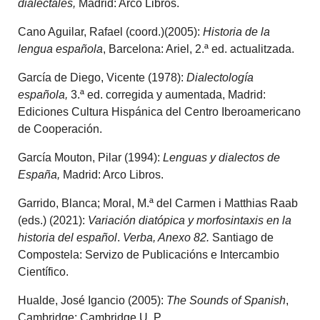
dialectales,
Madrid: Arco Libros.
Cano Aguilar, Rafael (coord.)(2005):
Historia de la
lengua española
, Barcelona: Ariel, 2.ª ed. actualitzada.
García de Diego, Vicente (1978):
Dialectología
española,
3.ª ed. corregida y aumentada, Madrid:
Ediciones Cultura Hispánica del Centro Iberoamericano
de Cooperación.
García Mouton, Pilar (1994):
Lenguas y dialectos de
España,
Madrid: Arco Libros.
Garrido, Blanca; Moral, M.ª del Carmen i Matthias Raab
(eds.) (2021):
Variación diatópica y morfosintaxis en la
historia del español
.
Verba, Anexo 82.
Santiago de
Compostela: Servizo de Publicacións e Intercambio
Científico.
Hualde, José Igancio (2005):
The Sounds of Spanish
,
Cambridge: Cambridge U. P.