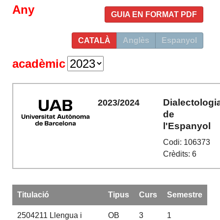
Any
GUIA EN FORMAT PDF
CATALÀ
Anglès
Espanyol
acadèmic
Dialectologi
2023/2024
de
l'Espanyol
Codi: 106373
Crèdits: 6
Titulació
Tipus
Curs
Semestre
2504211
Llengua i
OB
3
1