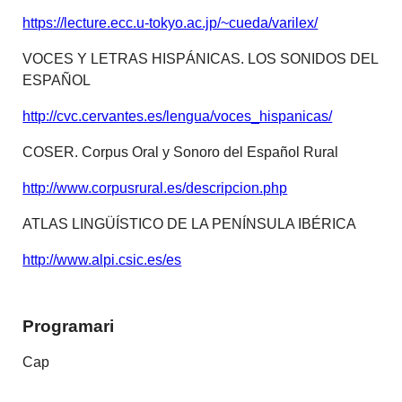
https://lecture.ecc.u-tokyo.ac.jp/~cueda/varilex/
VOCES Y LETRAS HISPÁNICAS. LOS SONIDOS DEL
ESPAÑOL
http://cvc.cervantes.es/lengua/voces_hispanicas/
COSER. Corpus Oral y Sonoro del Español Rural
http://www.corpusrural.es/descripcion.php
ATLAS LINGÜÍSTICO DE LA PENÍNSULA IBÉRICA
http://www.alpi.csic.es/es
Programari
Cap