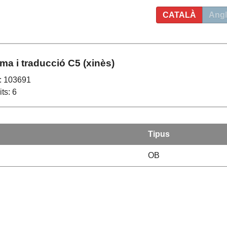
CATALÀ
Angl
oma i traducció C5 (xinès)
: 103691
ts: 6
Tipus
OB