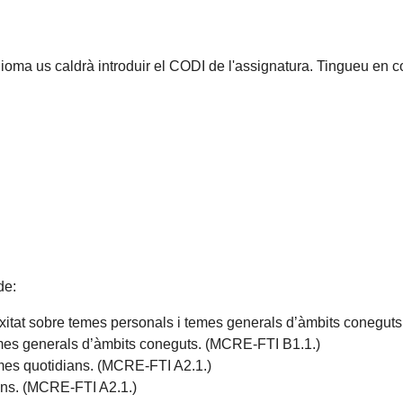
idioma us caldrà introduir el CODI de l'assignatura. Tingueu en 
de:
xitat sobre temes personals i temes generals d’àmbits conegut
temes generals d’àmbits coneguts. (MCRE-FTI B1.1.)
emes quotidians. (MCRE-FTI A2.1.)
ians. (MCRE-FTI A2.1.)