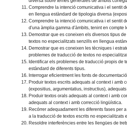
diversa sobre temes generales de àmbits conegu
Comprendre la intenció comunicativa i el sentit de
en llengua estàndard de tipologia diversa (exposit
Comprendre la intenció comunicativa i el sentit de
d'una àmplia gamma d'àmbits, tenint en compte les
Demostrar que es coneixen els diversos tipus de 
textos no especialitzats senzills en llengua estàn
Demostrar que es coneixen les tècniques i estrat
problemes de traducció de textos no especialitzat
Identificar els problemes de traducció propis de t
estàndard de diferents tipus.
Interrogar eficientment les fonts de documentació 
Produir textos escrits adequats al context i amb c
(expositius, argumentatius, instructius), adequats 
Produir textos orals adequats al context i amb cor
adequats al context i amb correcció lingüística.
Recórrer adequadament les diferents fases per a 
a la traducció de textos escrits no especialitzats
Resoldre interferències entre les llengües de treb