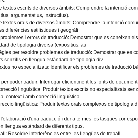
ts.
 textos escrits de diversos àmbits: Comprendre la intenció comuni
ius, argumentatius, instructius).
 textos orals de diversos àmbits: Comprendre la intenció comunic
 diferències estilístiques i geogràfi
problemes i errors de traducció: Demostrar que es coneixen els 
dard de tipologia diversa (expositius, au
ègies per resoldre problemes de traducció: Demostrar que es con
s senzills en llengua estàndard de tipologia div
extos no especialitzats: Identificar els problemes de traducció b
per poder traduir: Interrogar eficientment les fonts de document
orrecció lingüística: Produir textos escrits no especialitzats sen
al context i amb correcció lingüística.
recció lingüística: Produir textos orals complexos de tipologia 
l'elaboració d'una traducció i dur a termes les tasques corresp
 en llengua estàndard de diferents tipus.
all: Resoldre interferències entre les llengües de treball.