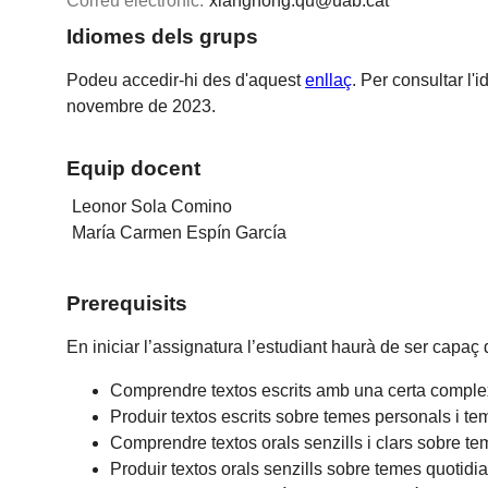
Correu electrònic:
xianghong.qu@uab.cat
Idiomes dels grups
Podeu accedir-hi des d'aquest
enllaç
. Per consultar l'
novembre de 2023.
Equip docent
Leonor Sola Comino
María Carmen Espín García
Prerequisits
En iniciar l’assignatura l’estudiant haurà de ser capaç 
Comprendre textos escrits amb una certa comple
Produir textos escrits sobre temes personals i 
Comprendre textos orals senzills i clars sobre t
Produir textos orals senzills sobre temes quotid