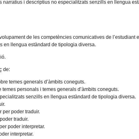
narratius i descriptius no especialitzats senzills en llengua es
nvolupament de les competències comunicatives de l’estudiant e
ls en llengua estàndard de tipologia diversa.
ió.
ç de:
sobre temes generals d’àmbits coneguts.
re temes personals i temes generals d’àmbits coneguts.
cialitzats senzills en llengua estàndard de tipologia diversa.
ir.
 per poder traduir.
poder traduir.
er poder interpretar.
der interpretar.