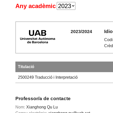
Any acadèmic
Idi
2023/2024
Codi
Crèdi
Titulació
2500249
Traducció i Interpretació
Professor/a de contacte
Nom:
Xianghong Qu Lu