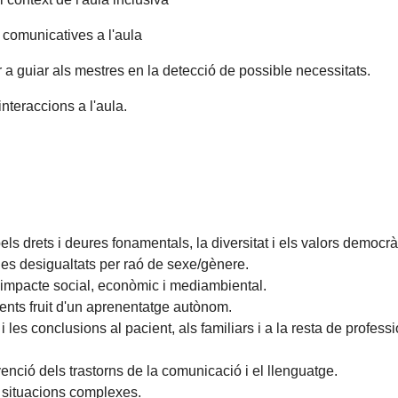
s comunicatives a l'aula
a guiar als mestres en la detecció de possible necessitats.
interaccions a l'aula.
ls drets i deures fonamentals, la diversitat i els valors democrà
les desigualtats per raó de sexe/gènere.
l'impacte social, econòmic i mediambiental.
ents fruit d'un aprenentatge autònom.
 les conclusions al pacient, als familiars i a la resta de profess
nció dels trastorns de la comunicació i el llenguatge.
en situacions complexes.