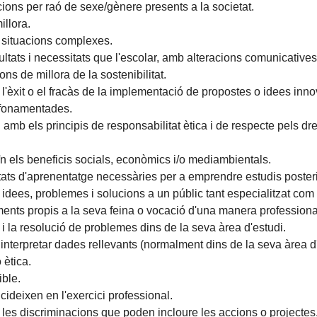
acions per raó de sexe/gènere presents a la societat.
illora.
en situacions complexes.
cultats i necessitats que l'escolar, amb alteracions comunicatives 
ns de millora de la sostenibilitat.
l'èxit o el fracàs de la implementació de propostes o idees inn
 fonamentades.
amb els principis de responsabilitat ètica i de respecte pels dret
ïn els beneficis socials, econòmics i/o mediambientals.
tats d'aprenentatge necessàries per a emprendre estudis poster
idees, problemes i solucions a un públic tant especialitzat com 
ents propis a la seva feina o vocació d'una manera professiona
 i la resolució de problemes dins de la seva àrea d'estudi.
i interpretar dades rellevants (normalment dins de la seva àrea d
 ètica.
ible.
cideixen en l'exercici professional.
s i les discriminacions que poden incloure les accions o projectes