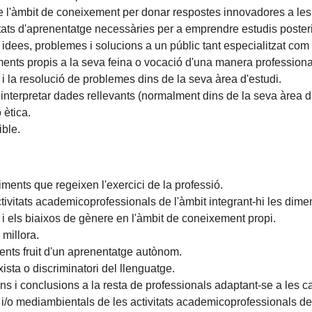
de l'àmbit de coneixement per donar respostes innovadores a les
tats d'aprenentatge necessàries per a emprendre estudis poster
idees, problemes i solucions a un públic tant especialitzat com 
ents propis a la seva feina o vocació d'una manera professiona
 i la resolució de problemes dins de la seva àrea d'estudi.
i interpretar dades rellevants (normalment dins de la seva àrea d
 ètica.
ible.
diments que regeixen l'exercici de la professió.
 activitats academicoprofessionals de l'àmbit integrant-hi les di
 i els biaixos de gènere en l'àmbit de coneixement propi.
 millora.
ents fruit d'un aprenentatge autònom.
sta o discriminatori del llenguatge.
s i conclusions a la resta de professionals adaptant-se a les ca
s i/o mediambientals de les activitats academicoprofessionals de