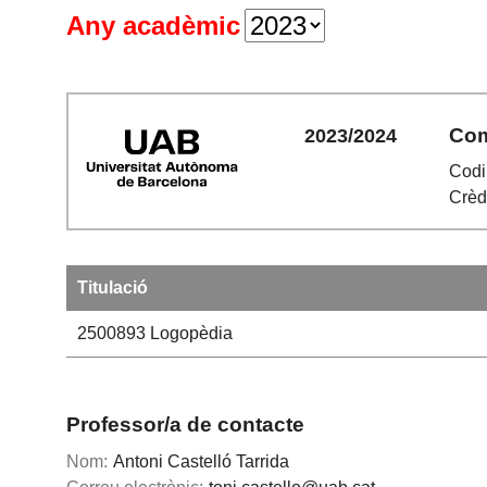
Any acadèmic
Com
2023/2024
Codi
Crèdi
Titulació
2500893
Logopèdia
Professor/a de contacte
Nom:
Antoni Castelló Tarrida