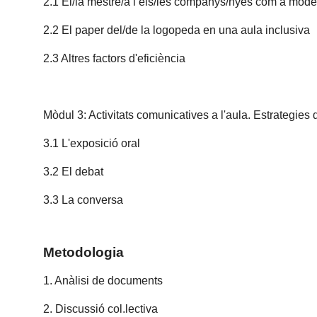
2.1 El/la mestre/a i els/les companys/nyes com a mod
2.2 El paper del/de la logopeda en una aula inclusiva
2.3 Altres factors d'eficiència
Mòdul 3: Activitats comunicatives a l'aula. Estrategies 
3.1 L'exposició oral
3.2 El debat
3.3 La conversa
Metodologia
1. Anàlisi de documents
2. Discussió col.lectiva