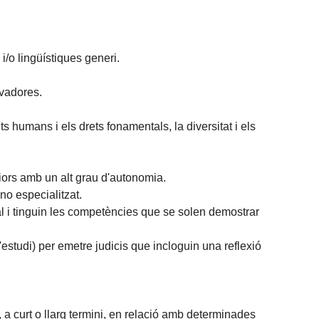
i/o lingüístiques generi.
ovadores.
s humans i els drets fonamentals, la diversitat i els
iors amb un alt grau d'autonomia.
no especialitzat.
l i tinguin les competències que se solen demostrar
'estudi) per emetre judicis que incloguin una reflexió
, a curt o llarg termini, en relació amb determinades