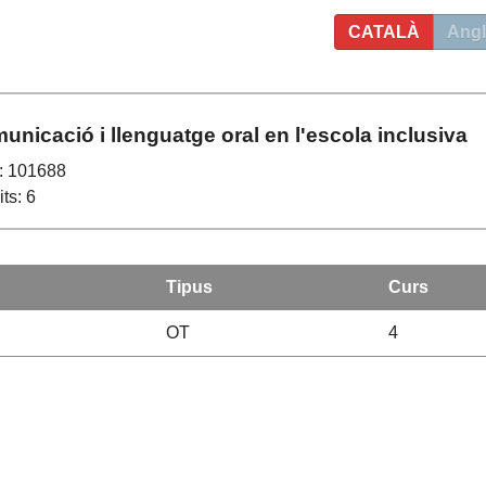
CATALÀ
Angl
unicació i llenguatge oral en l'escola inclusiva
: 101688
ts: 6
Tipus
Curs
OT
4