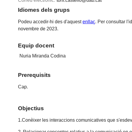
Correu electrònic:
toni.castello@uab.cat
Idiomes dels grups
Podeu accedir-hi des d'aquest
enllaç
. Per consultar l'
novembre de 2023.
Equip docent
Nuria Miranda Codina
Prerequisits
Cap.
Objectius
1.Conèixer les interaccions comunicatives que s'esdev
2. Relacionar conceptes relatius a la comunicació en el