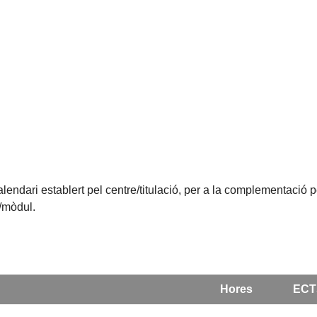
alendari establert pel centre/titulació, per a la complementació 
a/mòdul.
Hores
ECT