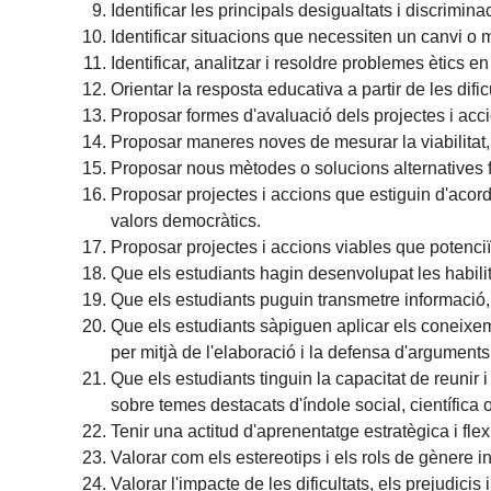
Identificar les principals desigualtats i discrimin
Identificar situacions que necessiten un canvi o m
Identificar, analitzar i resoldre problemes ètics 
Orientar la resposta educativa a partir de les difi
Proposar formes d'avaluació dels projectes i accio
Proposar maneres noves de mesurar la viabilitat, 
Proposar nous mètodes o solucions alternatives
Proposar projectes i accions que estiguin d'acord 
valors democràtics.
Proposar projectes i accions viables que potenci
Que els estudiants hagin desenvolupat les habili
Que els estudiants puguin transmetre informació, 
Que els estudiants sàpiguen aplicar els coneixem
per mitjà de l'elaboració i la defensa d'arguments
Que els estudiants tinguin la capacitat de reunir 
sobre temes destacats d'índole social, científica o
Tenir una actitud d'aprenentatge estratègica i flex
Valorar com els estereotips i els rols de gènere in
Valorar l'impacte de les dificultats, els prejudici