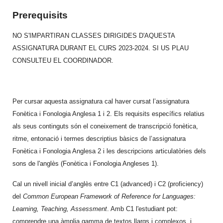
Prerequisits
NO S'IMPARTIRAN CLASSES DIRIGIDES D'AQUESTA
ASSIGNATURA DURANT EL CURS 2023-2024. SI US PLAU
CONSULTEU EL COORDINADOR.
Per cursar aquesta assignatura cal haver cursat l’assignatura
Fonètica i Fonologia Anglesa 1 i 2. Els requisits específics relatius
als seus continguts són el coneixement de transcripció fonètica,
ritme, entonació i termes descriptius bàsics de l’assignatura
Fonètica i Fonologia Anglesa 2 i les descripcions articulatòries dels
sons de l'anglès (Fonètica i Fonologia Angleses 1).
Cal un nivell inicial d’anglès entre C1 (advanced) i C2 (proficiency)
del
Common European Framework of Reference for Languages:
Learning, Teaching, Assessment
. Amb C1 l'estudiant pot:
comprendre una àmplia gamma de textos llargs i complexos, i