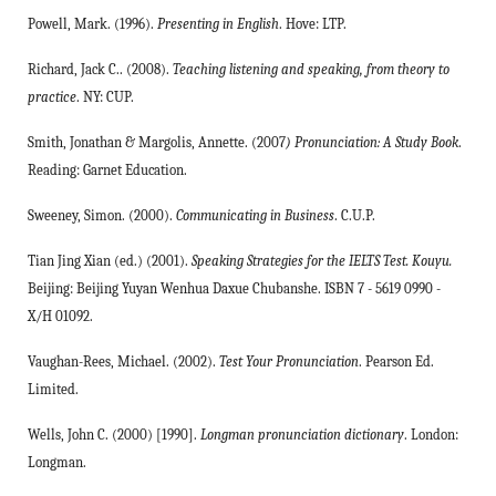
Powell, Mark. (1996).
Presenting in English
. Hove: LTP.
Richard, Jack C.. (2008).
Teaching listening and speaking, from theory to
practice
. NY: CUP.
Smith, Jonathan & Margolis, Annette. (2007
) Pronunciation: A Study Book
.
Reading: Garnet Education.
Sweeney, Simon. (2000).
Communicating in Business
.
C.U.P.
Tian Jing Xian (ed.) (2001).
Speaking Strategies for the IELTS Test. Kouyu.
Beijing: Beijing Yuyan Wenhua Daxue Chubanshe. ISBN 7 - 5619 0990 -
X/H 01092.
Vaughan-Rees, Michael. (2002).
Test Your Pronunciation
. Pearson Ed.
Limited.
Wells, John C. (2000) [1990].
Longman pronunciation dictionary
. London:
Longman.