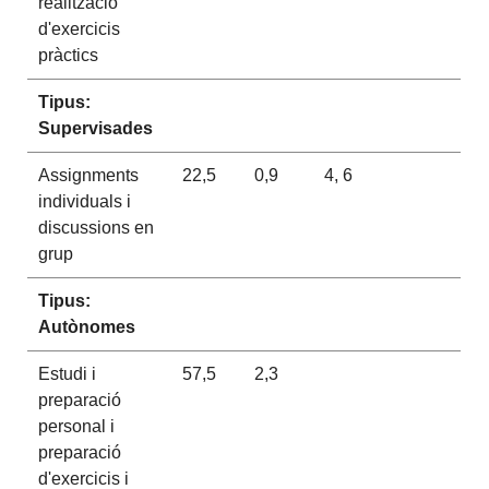
realització
d'exercicis
pràctics
Tipus:
Supervisades
Assignments
22,5
0,9
4, 6
individuals i
discussions en
grup
Tipus:
Autònomes
Estudi i
57,5
2,3
preparació
personal i
preparació
d'exercicis i