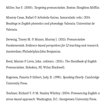
Miller, Sue F. (2000).
Targeting pronunciation
. Boston: Houghton Mifflin
Monroy-Casas, Rafael & Arboleda-Guirao, Inmaculada (eds.) 2014.
Readings in English phonetics and phonology.
Valencia: Universitat de
Valencia.
Derwing, Tracey M. & Munro, Murray J. (2015)
Pronunciation
Fundamentals. Evidence-based perspetives for L2 teaching and research.
Amsterdam/Philadelphia:John Benjamins.
Reed, Marnie & Levis, John. (editors). (2015).
The Handbook of English
Pronunciation
. Hoboken, NJ: Wiley Blackwell.
Rogerson, Pamela & Gilbert, Judy. B. (1990).
Speaking Clearly
. Cambridge
University Press.
Teschner, Richard V. & M. Stanley Whitley. (2004)
Pronouncing English: a
stress-based approach
. Washington, D.C.: Georgetown University Press.