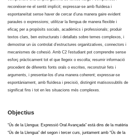
reconèixer-ne el sentit implícit; expressar-se amb fluïdesa i
espontaneïtat sense haver de cercar d’una manera gaire evident
paraules o expressions; utilitzar la llengua de manera flexible i
eficaç per a propòsits socials, acadèmics i professionals; produir
textos clars, ben estructurats i detallats sobre temes complexos, i
demostrar un ús controlat d’estructures organitzatives, connectors i
mecanismes de cohesió. Amb C2 l'estudiant pot comprendre sense
esforç pràcticament tot el que llegeix o escolta; resumir informació
procedent de diferents fonts orals o escrites, reconstruir fets i
arguments, i presentar-los d’una manera coherent; expressar-se
espontàniament, amb fluïdesa i precisió, distingint matisossubtils de
significat fins i tot en les situacions més complexes.
Objectius
“Ús de la Llengua: Expressió Oral Avançada” està dins de la matèria
“Ús de la Llengua” del segon i tercer curs, juntament amb “Ús de la