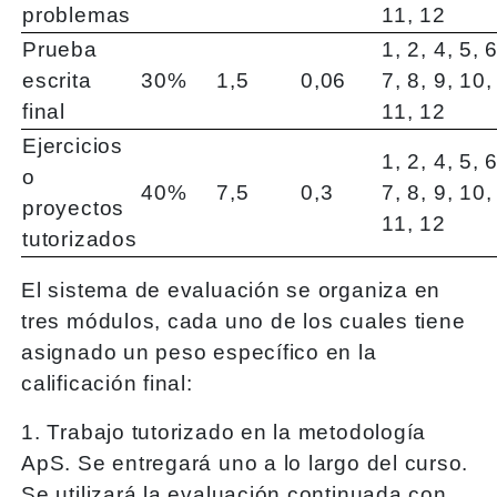
problemas
11, 12
Prueba
1, 2, 4, 5, 6
escrita
30%
1,5
0,06
7, 8, 9, 10,
final
11, 12
Ejercicios
1, 2, 4, 5, 6
o
40%
7,5
0,3
7, 8, 9, 10,
proyectos
11, 12
tutorizados
El sistema de evaluación se organiza en
tres módulos, cada uno de los cuales tiene
asignado un peso específico en la
calificación final:
1. Trabajo tutorizado en la metodología
ApS. Se entregará uno a lo largo del curso.
Se utilizará la evaluación continuada con