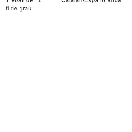
Treball de
1
Catalán/Español
anual
fi de grau